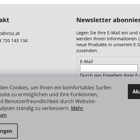
akt
Newsletter abonnie
Legen Sie Ihre E-Mail ein und 
o
@
insz.at
werden Ihnen Informationen 
3 720 143 134
neue Produkte in unserem E-
zusenden.
E-Mail
Durch das Eingeben Ihrer E-
Adresse stimmen Sie
den
Datenschutzbestimmungen 
den Cookies, um Ihnen ein komfortables Surfen
Ak
site zu ermöglichen und ihre Funktionen,
d Benutzerfreundlichkeit durch Website-
ANMELDEN
alysen ständig zu verbessern.
Mehr
nen
e vorbehalten.
ungen