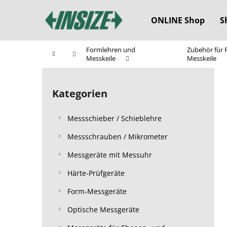
W
Zum
Inhalt
a
ONLINE Shop
S
springen
Zurück
Zurück
r
zum
zum
e
Formlehren und
Zubehör für
Startseite
n
Einkaufen
Einkaufen
Messkeile
Messkeile
k
S
o
e
Kategorien
Kategorien
r
i
überspringen
b
t
Messschieber / Schieblehre
e
n
Messschrauben / Mikrometer
l
Messgeräte mit Messuhr
e
Härte-Prüfgeräte
i
s
Form-Messgeräte
t
Optische Messgeräte
e