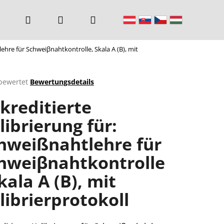
Suchen
Login
Warenkorb
lehre für Schweiβnahtkontrolle, Skala A (B), mit
bewertet
Bewertungsdetails
chnittliche
kreditierte
ktbewertung
librierung für:
hweißnahtlehre für
n.
hweiβnahtkontrolle
Skala A (B), mit
librierprotokoll