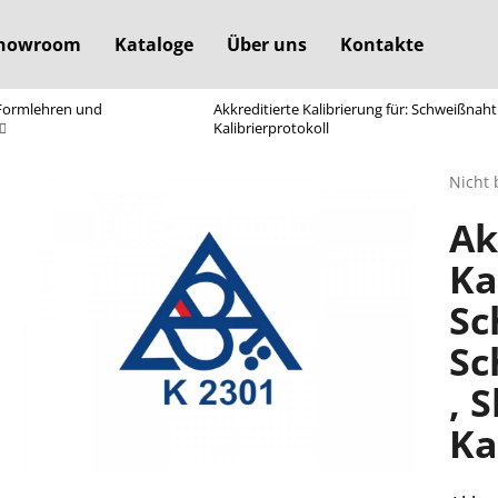
howroom
Kataloge
Über uns
Kontakte
 Formlehren und
Akkreditierte Kalibrierung für: Schweißnaht
Was suchen Sie?
Kalibrierprotokoll
Die
Nicht 
durchs
SUCHEN
Ak
Produ
ist
Ka
0,0
von
Wir empfehlen
Sc
5
Sterne
Sc
, 
Ka