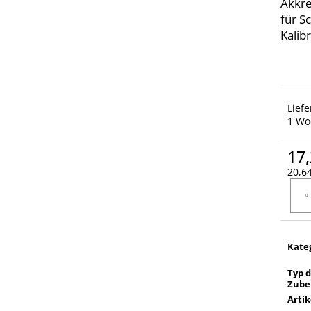
Akkre
für S
Kalibr
Lief
1 Wo
17,
20,64
Verka
Kate
Typ 
Zube
Arti