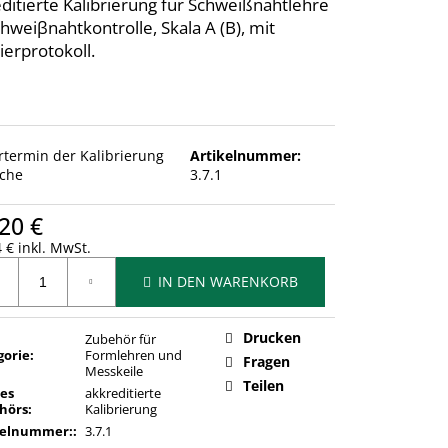
ditierte Kalibrierung für Schweißnahtlehre
chweiβnahtkontrolle, Skala A (B), mit
ierprotokoll.
ertermin der Kalibrierung
Artikelnummer:
che
3.7.1
20 €
 € inkl. MwSt.
ufspreis:
IN DEN WARENKORB
Drucken
Zubehör für
gorie
:
Formlehren und
Fragen
Messkeile
Teilen
des
akkreditierte
hörs
:
Kalibrierung
kelnummer:
:
3.7.1