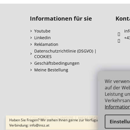
F
u
Informationen für sie
Kont
ß
z
Youtube
inf
e
Linkedin
+4
i
Reklamation
l
Datenschutzrichtlinie (DSGVO) |
COOKIES
e
Geschäftsbedingungen
Meine Bestellung
Wir verwen
auf der Web
Leistung un
Verkehrsan
Informatio
Copyright 2026
INSIZE | MESSTECHNIK
. Alle Recht
Haben Sie Fragen? Wir stehen Ihnen gerne zur Verfügung → schnelle
Einstell
Verbindung: info@insz.at