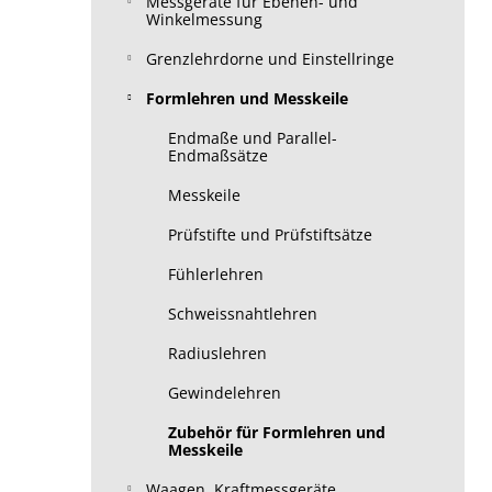
Messgeräte für Ebenen- und
Winkelmessung
Grenzlehrdorne und Einstellringe
Formlehren und Messkeile
Endmaße und Parallel-
Endmaßsätze
Messkeile
Prüfstifte und Prüfstiftsätze
Fühlerlehren
Schweissnahtlehren
Radiuslehren
Gewindelehren
Zubehör für Formlehren und
Messkeile
Waagen, Kraftmessgeräte,