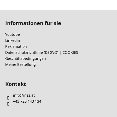
F
u
Informationen für sie
ß
z
Youtube
e
Linkedin
i
Reklamation
l
Datenschutzrichtlinie (DSGVO) | COOKIES
Geschäftsbedingungen
e
Meine Bestellung
Kontakt
info
@
insz.at
+43 720 143 134