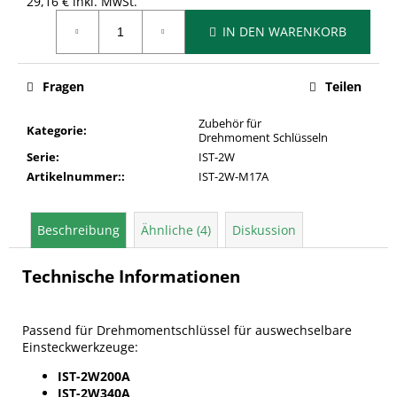
29,16 € inkl. MwSt.
Verkaufspreis:
IN DEN WARENKORB
Fragen
Teilen
Zubehör für
Kategorie
:
Drehmoment Schlüsseln
Serie
:
IST-2W
Artikelnummer:
:
IST-2W-M17A
Beschreibung
Ähnliche (4)
Diskussion
Technische Informationen
Passend für Drehmomentschlüssel für auswechselbare
Einsteckwerkzeuge:
IST-2W200A
IST-2W340A