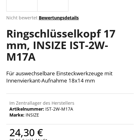
Die
Nicht bewertet
Bewertungsdetails
durchschnittliche
SUCHEN
Ringschlüsselkopf 17
Produktbewertung
ist
mm, INSIZE IST-2W-
0,0
von
W
M17A
5
i
Sternen.
r
e
Für auswechselbare Einsteckwerkzeuge mit
m
Innenvierkant-Aufnahme 18x14 mm
p
f
e
Im Zentrallager des Herstellers
h
Artikelnummer:
IST-2W-M17A
l
Marke:
INSIZE
e
n
24,30 €