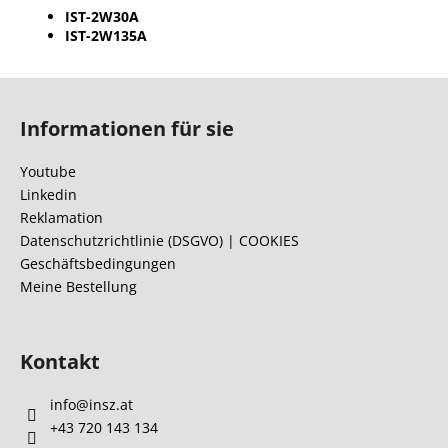
IST-2W30A
IST-2W135A
F
u
Informationen für sie
ß
z
Youtube
e
Linkedin
i
Reklamation
l
Datenschutzrichtlinie (DSGVO) | COOKIES
Geschäftsbedingungen
e
Meine Bestellung
Kontakt
info
@
insz.at
+43 720 143 134