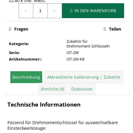
22,80 € inkl. MwSt.
Verkaufspreis:
IN DEN WARENKORB
Fragen
Teilen
Zubehör für
Kategorie
:
Drehmoment Schlüsseln
Serie
:
IST-2W
Artikelnummer:
:
IST-2W-K8
Beschreibung
Akkreditierte Kalibrierung | Zubehör
Ähnliche (4)
Diskussion
Technische Informationen
Passend für Drehmomentschlüssel für auswechselbare
Einsteckwerkzeuge: