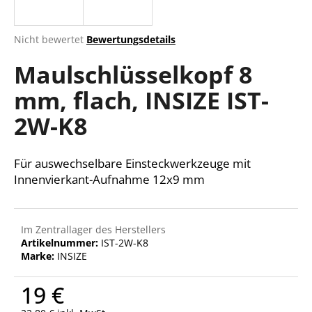
Die
Nicht bewertet
Bewertungsdetails
durchschnittliche
SUCHEN
Maulschlüsselkopf 8
Produktbewertung
ist
mm, flach, INSIZE IST-
0,0
von
W
2W-K8
5
i
Sternen.
r
e
Für auswechselbare Einsteckwerkzeuge mit
m
Innenvierkant-Aufnahme 12x9 mm
p
f
e
Im Zentrallager des Herstellers
h
Artikelnummer:
IST-2W-K8
l
Marke:
INSIZE
e
n
19 €