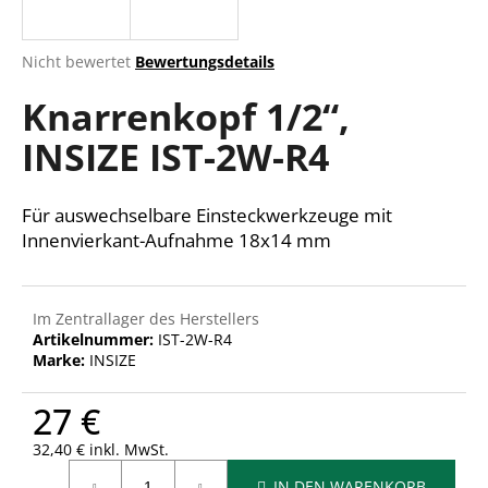
Die
Nicht bewertet
Bewertungsdetails
durchschnittliche
SUCHEN
Knarrenkopf 1/2“,
Produktbewertung
ist
INSIZE IST-2W-R4
0,0
von
W
5
i
Sternen.
Für auswechselbare Einsteckwerkzeuge mit
r
Innenvierkant-Aufnahme 18x14 mm
e
m
p
f
Im Zentrallager des Herstellers
Artikelnummer:
IST-2W-R4
e
Marke:
INSIZE
h
l
27 €
e
n
32,40 € inkl. MwSt.
Verkaufspreis:
IN DEN WARENKORB