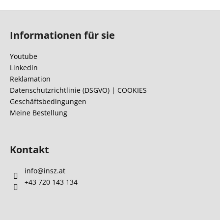
F
u
Informationen für sie
ß
z
Youtube
e
Linkedin
i
Reklamation
l
Datenschutzrichtlinie (DSGVO) | COOKIES
Geschäftsbedingungen
e
Meine Bestellung
Kontakt
info
@
insz.at
+43 720 143 134