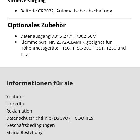
Stromversorgung
Batterie CR2032, Automatische abschaltung
Optionales Zubehör
Datenausgang 7315-2771, 7302-50M
Klemme (Art. Nr. 2372-CLAMP), geeignet für
Höhenmessgeräte 1156, 1150-300, 1351, 1250 und
1151
F
u
Informationen für sie
ß
z
Youtube
e
Linkedin
i
Reklamation
l
Datenschutzrichtlinie (DSGVO) | COOKIES
Geschäftsbedingungen
e
Meine Bestellung