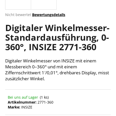
Die
Nicht bewertet
Bewertungsdetails
durchschnittliche
SUCHEN
Digitaler Winkelmesser-
Produktbewertung
ist
Standardausführung, 0-
0,0
von
W
360°, INSIZE 2771-360
5
i
Sternen.
r
e
Digitaler Winkelmesser von INSIZE mit einem
m
Messbereich 0–360° und mit einem
p
Ziffernschrittwert 1′/0,01°, drehbares Display, misst
f
zusätzlicher Winkel.
e
h
l
Bei uns auf Lager
(1 ks)
e
Artikelnummer:
2771-360
n
Marke:
INSIZE