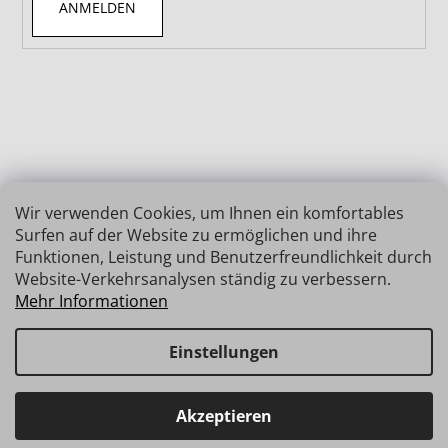
ANMELDEN
Wir verwenden Cookies, um Ihnen ein komfortables
Surfen auf der Website zu ermöglichen und ihre
Funktionen, Leistung und Benutzerfreundlichkeit durch
Website-Verkehrsanalysen ständig zu verbessern.
Mehr Informationen
Einstellungen
Erstellt von Shoptet
Copyright 2026
INSIZE | MESSTECHNIK
. Alle Rechte
Haben Sie Fragen? Wir stehen Ihnen gerne zur Verfügung →
Akzeptieren
vorbehalten.
schnelle Verbindung: info@insz.at