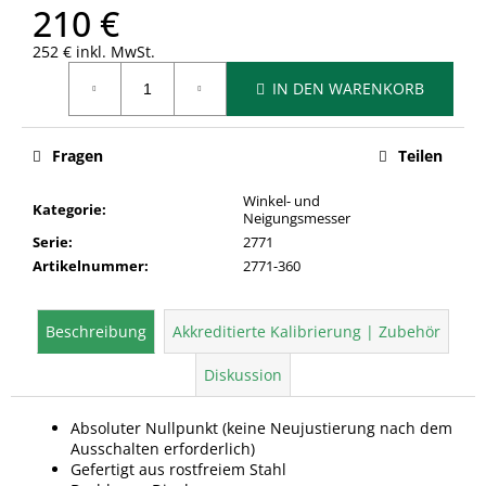
210 €
252 € inkl. MwSt.
Verkaufspreis:
IN DEN WARENKORB
Fragen
Teilen
Winkel- und
Kategorie
:
Neigungsmesser
Serie
:
2771
Artikelnummer
:
2771-360
Beschreibung
Akkreditierte Kalibrierung | Zubehör
Diskussion
Absoluter Nullpunkt (keine Neujustierung nach dem
Ausschalten erforderlich)
Gefertigt aus rostfreiem Stahl