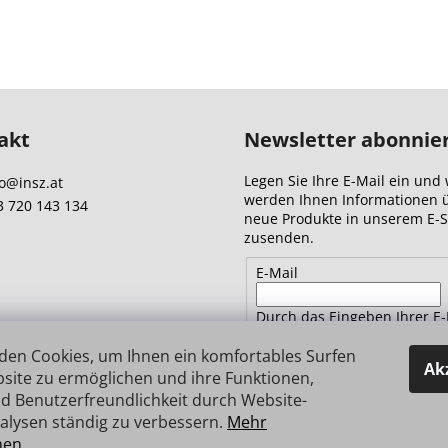
akt
Newsletter abonnie
Legen Sie Ihre E-Mail ein und 
o
@
insz.at
werden Ihnen Informationen 
3 720 143 134
neue Produkte in unserem E-
zusenden.
E-Mail
Durch das Eingeben Ihrer E-
Adresse stimmen Sie
den
Datenschutzbestimmungen 
den Cookies, um Ihnen ein komfortables Surfen
Ak
site zu ermöglichen und ihre Funktionen,
d Benutzerfreundlichkeit durch Website-
ANMELDEN
alysen ständig zu verbessern.
Mehr
nen