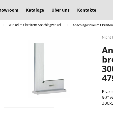
howroom
Kataloge
Über uns
Kontakte
Winkel mit breitem Anschlagwinkel
Anschlagwinkel mit breite
Was suchen Sie?
Die
Nicht 
durchs
An
Produ
SUCHEN
ist
br
0,0
von
30
5
Wir empfehlen
Sterne
47
Präzi
90° v
300x