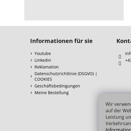
F
u
Informationen für sie
Kont
ß
z
Youtube
inf
e
Linkedin
+4
i
Reklamation
l
Datenschutzrichtlinie (DSGVO) |
COOKIES
e
Geschäftsbedingungen
Meine Bestellung
Wir verwen
auf der Web
Leistung un
Verkehrsan
Informatio