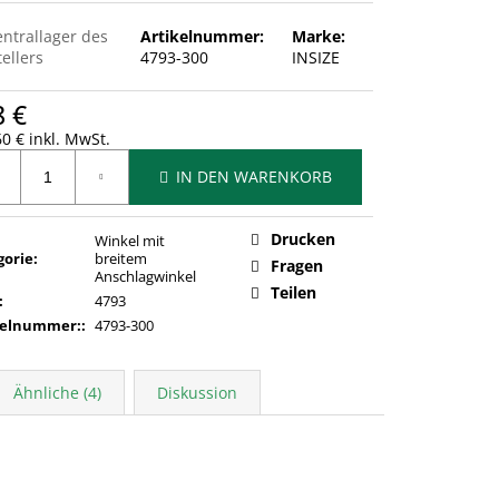
entrallager des
Artikelnummer:
Marke:
ellers
4793-300
INSIZE
8 €
0 € inkl. MwSt.
ufspreis:
IN DEN WARENKORB
Drucken
Winkel mit
gorie
:
breitem
Fragen
Anschlagwinkel
Teilen
:
4793
kelnummer:
:
4793-300
Ähnliche (4)
Diskussion