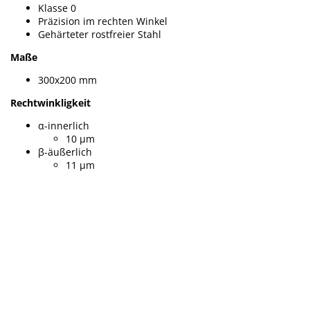
Klasse 0
Präzision im rechten Winkel
Gehärteter rostfreier Stahl
Maße
300x200 mm
Rechtwinkligkeit
α-innerlich
10 µm
β-äußerlich
11 µm