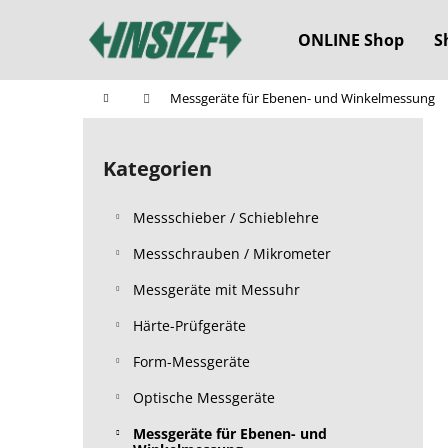
W
Zum
Inhalt
a
ONLINE Shop
S
springen
Zurück
Zurück
r
zum
zum
e
Startseite
Messgeräte für Ebenen- und Winkelmessung
n
Einkaufen
Einkaufen
S
k
e
o
Kategorien
Kategorien
i
überspringen
r
t
b
Messschieber / Schieblehre
e
n
Messschrauben / Mikrometer
l
Messgeräte mit Messuhr
e
Härte-Prüfgeräte
i
s
Form-Messgeräte
t
Optische Messgeräte
e
Messgeräte für Ebenen- und