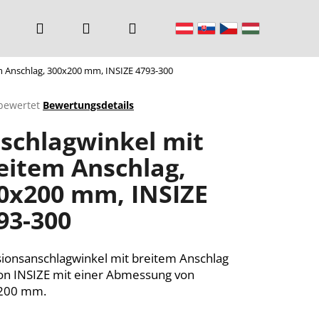
Suchen
Login
Warenkorb
m Anschlag, 300x200 mm, INSIZE 4793-300
bewertet
Bewertungsdetails
chnittliche
schlagwinkel mit
ktbewertung
eitem Anschlag,
0x200 mm, INSIZE
n.
93-300
sionsanschlagwinkel mit breitem Anschlag
on INSIZE mit einer Abmessung von
200 mm.