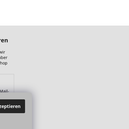
ren
wir
über
Shop
Mail-
zu.
zeptieren