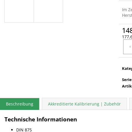
Im Z
Herst
14
177,6
Verka
Kate
Serie
Arti
Beschreibung
Akkreditierte Kalibrierung | Zubehör
Technische Informationen
DIN 875