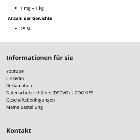
1 mg – 1 kg
Anzahl der Gewichte
25 St.
F
u
Informationen für sie
ß
z
Youtube
e
Linkedin
i
Reklamation
l
Datenschutzrichtlinie (DSGVO) | COOKIES
Geschäftsbedingungen
e
Meine Bestellung
Kontakt