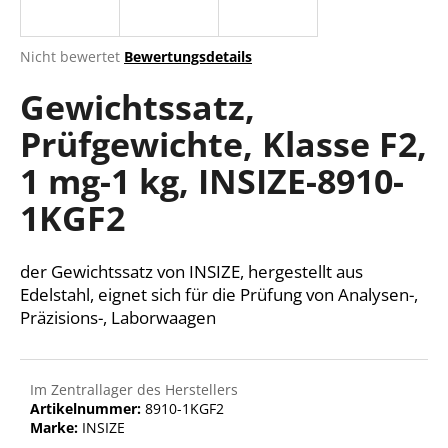
Die
Nicht bewertet
Bewertungsdetails
durchschnittliche
SUCHEN
Gewichtssatz,
Produktbewertung
ist
Prüfgewichte, Klasse F2,
0,0
von
W
1 mg-1 kg, INSIZE-8910-
5
i
Sternen.
r
1KGF2
e
m
der Gewichtssatz von INSIZE, hergestellt aus
p
f
Edelstahl, eignet sich für die Prüfung von Analysen-,
e
Präzisions-, Laborwaagen
h
l
e
Im Zentrallager des Herstellers
n
Artikelnummer:
8910-1KGF2
Marke:
INSIZE