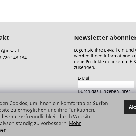
akt
Newsletter abonnie
Legen Sie Ihre E-Mail ein und 
o
@
insz.at
werden Ihnen Informationen 
3 720 143 134
neue Produkte in unserem E-
zusenden.
E-Mail
Durch das Eingeben Ihrer E-
Adresse stimmen Sie
den
Datenschutzbestimmungen 
den Cookies, um Ihnen ein komfortables Surfen
Ak
site zu ermöglichen und ihre Funktionen,
d Benutzerfreundlichkeit durch Website-
ANMELDEN
alysen ständig zu verbessern.
Mehr
nen