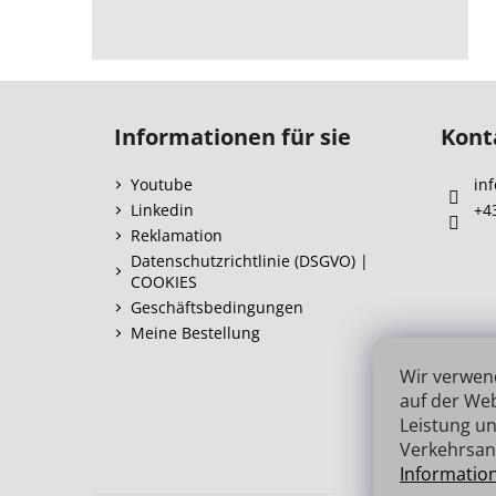
F
u
Informationen für sie
Kont
ß
z
Youtube
inf
e
Linkedin
+4
i
Reklamation
l
Datenschutzrichtlinie (DSGVO) |
COOKIES
e
Geschäftsbedingungen
Meine Bestellung
Wir verwen
auf der Web
Leistung un
Verkehrsan
Informatio