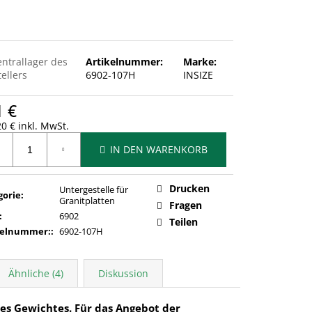
entrallager des
Artikelnummer:
Marke:
ellers
6902-107H
INSIZE
1 €
0 € inkl. MwSt.
ufspreis:
IN DEN WARENKORB
Drucken
Untergestelle für
gorie
:
Granitplatten
Fragen
:
6902
Teilen
kelnummer:
:
6902-107H
Ähnliche (4)
Diskussion
es Gewichtes. Für das Angebot der