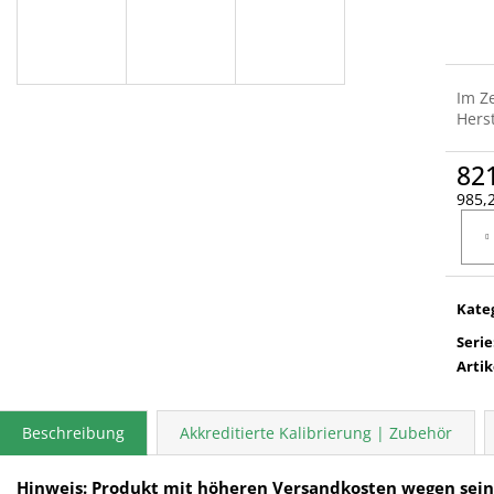
Im Z
Herst
82
985,2
Verka
Kate
Serie
Arti
Beschreibung
Akkreditierte Kalibrierung | Zubehör
Hinweis: Produkt mit höheren Versandkosten wegen sein