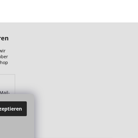
ren
wir
über
Shop
Mail-
zu.
zeptieren