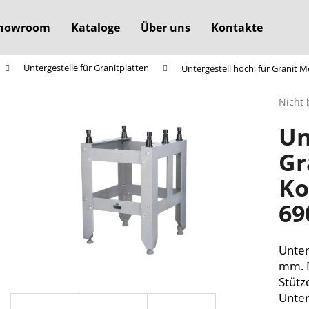
howroom
Kataloge
Über uns
Kontakte
Untergestelle für Granitplatten
Untergestell hoch, für Granit 
Was suchen Sie?
Die
Nicht 
durchs
Un
Produ
SUCHEN
ist
Gr
0,0
von
Ko
5
Wir empfehlen
Sterne
69
Unter
mm. D
Stütz
Unter