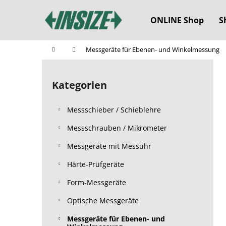
W
Zum
Inhalt
a
ONLINE Shop
S
springen
Zurück
Zurück
r
zum
zum
e
Startseite
Messgeräte für Ebenen- und Winkelmessung
n
Einkaufen
Einkaufen
S
k
e
o
Kategorien
Kategorien
i
überspringen
r
t
b
Messschieber / Schieblehre
e
n
Messschrauben / Mikrometer
l
Messgeräte mit Messuhr
e
Härte-Prüfgeräte
i
s
Form-Messgeräte
t
Optische Messgeräte
e
Messgeräte für Ebenen- und