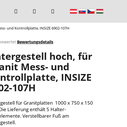
Suchen
Login
Warenkorb
Mess- und Kontrollplatte, INSIZE 6902-107H
bewertet
Bewertungsdetails
chnittliche
tergestell hoch, für
ktbewertung
anit Mess- und
ntrollplatte, INSIZE
n.
02-107H
gestell für Granitplatten 1000 x 750 x 150
ie Lieferung enthält 5 Halter-
elemente. Verstellbarer Fuß am
gestell.