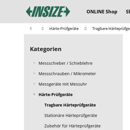
W
Zum
Inhalt
a
ONLINE Shop
S
springen
Zurück
Zurück
r
zum
zum
e
Startseite
Härte-Prüfgeräte
Tragbare Härteprüfge
n
Einkaufen
Einkaufen
S
k
e
o
Kategorien
Kategorien
i
überspringen
r
t
b
Messschieber / Schieblehre
e
n
Messschrauben / Mikrometer
l
Messgeräte mit Messuhr
e
Härte-Prüfgeräte
i
s
Tragbare Härteprüfgeräte
t
Stationäre Härteprüfgeräte
e
Zubehör für Härteprüfgeräte