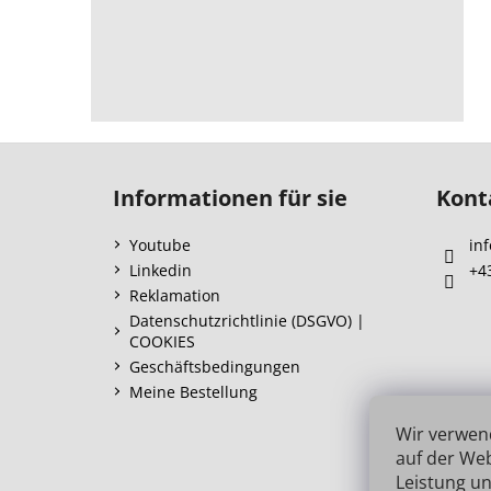
F
u
Informationen für sie
Kont
ß
z
Youtube
inf
e
Linkedin
+4
i
Reklamation
l
Datenschutzrichtlinie (DSGVO) |
COOKIES
e
Geschäftsbedingungen
Meine Bestellung
Wir verwen
auf der Web
Leistung un