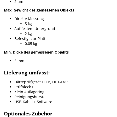
2 µm
Max. Gewicht des gemessenen Objekts
Direkte Messung
5 kg
Auf festem Untergrund
2 kg
Befestigt zur Platte
0,05 kg
Min. Dicke des gemessenen Objekts
5 mm
Lieferung umfasst:
Härteprüfgerät LEEB, HDT-L411
Prüfblock D
Klein Auflagering
Reinigungsbürste
USB-Kabel + Software
Optionales Zubehör