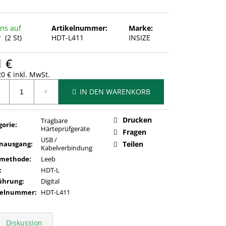
uns auf
Artikelnummer:
Marke:
r
(2 St)
HDT-L411
INSIZE
1 €
0 € inkl. MwSt.
ufspreis:
IN DEN WARENKORB
Drucken
Tragbare
gorie
:
Härteprüfgeräte
Fragen
USB /
nausgang
:
Teilen
Kabelverbindung
methode
:
Leeb
:
HDT-L
ührung
:
Digital
kelnummer
:
HDT-L411
Diskussion