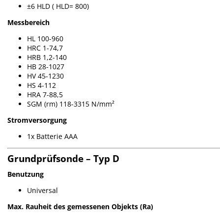
±6 HLD ( HLD= 800)
Messbereich
HL 100-960
HRC 1-74,7
HRB 1,2-140
HB 28-1027
HV 45-1230
HS 4-112
HRA 7-88,5
SGM (rm) 118-3315 N/mm²
Stromversorgung
1x Batterie AAA
Grundprüfsonde – Typ D
Benutzung
Universal
Max. Rauheit des gemessenen Objekts (Ra)