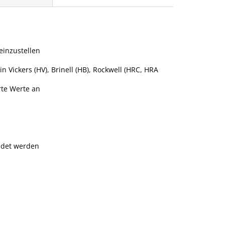
einzustellen
 Vickers (HV), Brinell (HB), Rockwell (HRC, HRA
rte Werte an
ndet werden