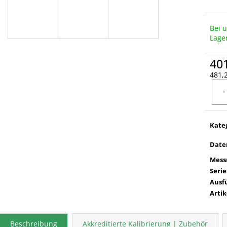
Bei 
Lage
40
481,2
Verka
Kate
Date
Mess
Serie
Ausf
Arti
Beschreibung
Akkreditierte Kalibrierung | Zubehör