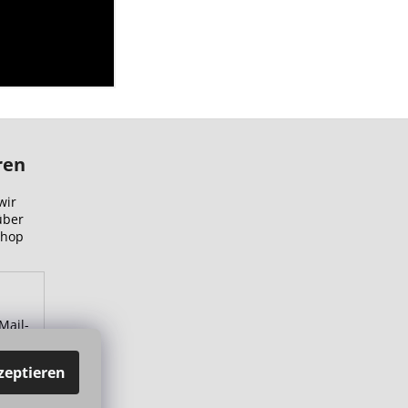
ren
wir
über
Shop
Mail-
zu.
zeptieren