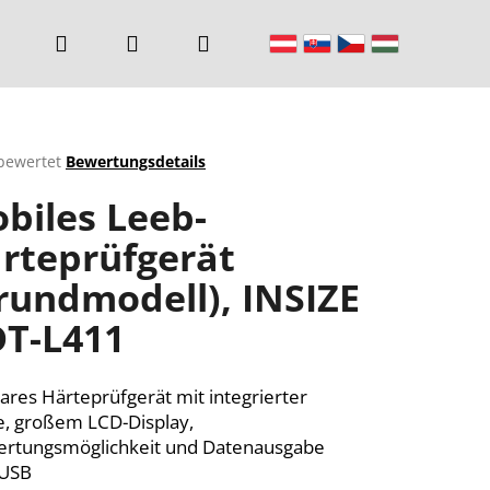
Suchen
Login
Warenkorb
bewertet
Bewertungsdetails
chnittliche
biles Leeb-
ktbewertung
rteprüfgerät
rundmodell), INSIZE
n.
T-L411
ares Härteprüfgerät mit integrierter
, großem LCD-Display,
rtungsmöglichkeit und Datenausgabe
 USB