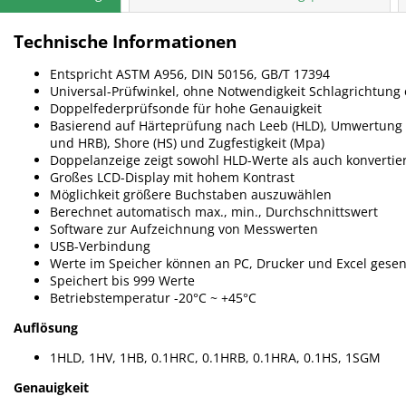
Technische Informationen
Entspricht ASTM A956, DIN 50156, GB/T 17394
Universal-Prüfwinkel, ohne Notwendigkeit Schlagrichtung 
Doppelfederprüfsonde für hohe Genauigkeit
Basierend auf Härteprüfung nach Leeb (HLD),
Umwertung in
und HRB), Shore (HS) und Zugfestigkeit (Mpa)
Doppelanzeige zeigt sowohl HLD-Werte als auch konvertie
Großes LCD-Display mit hohem Kontrast
Möglichkeit größere Buchstaben auszuwählen
Berechnet automatisch max., min., Durchschnittswert
Software zur Aufzeichnung von Messwerten
USB-Verbindung
Werte im Speicher können an PC, Drucker und Excel gese
Speichert bis 999 Werte
Betriebstemperatur -20°C ~ +45°C
Auflösung
1HLD, 1HV, 1HB, 0.1HRC, 0.1HRB, 0.1HRA, 0.1HS, 1SGM
Genauigkeit