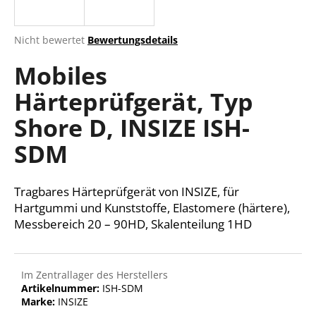
Die
Nicht bewertet
Bewertungsdetails
durchschnittliche
SUCHEN
Mobiles
Produktbewertung
ist
Härteprüfgerät, Typ
0,0
von
W
Shore D, INSIZE ISH-
5
i
Sternen.
r
SDM
e
m
Tragbares Härteprüfgerät von INSIZE, für
p
f
Hartgummi und Kunststoffe, Elastomere (härtere),
e
Messbereich 20 – 90HD, Skalenteilung 1HD
h
l
e
Im Zentrallager des Herstellers
n
Artikelnummer:
ISH-SDM
Marke:
INSIZE