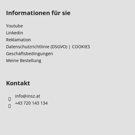
F
u
Informationen für sie
ß
z
Youtube
e
Linkedin
i
Reklamation
l
Datenschutzrichtlinie (DSGVO) | COOKIES
Geschäftsbedingungen
e
Meine Bestellung
Kontakt
info
@
insz.at
+43 720 143 134