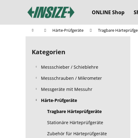
W
Zum
Inhalt
a
ONLINE Shop
S
springen
Zurück
Zurück
r
zum
zum
e
Startseite
Härte-Prüfgeräte
Tragbare Härteprüfge
n
Einkaufen
Einkaufen
S
k
e
o
Kategorien
Kategorien
i
überspringen
r
t
b
Messschieber / Schieblehre
e
n
Messschrauben / Mikrometer
l
Messgeräte mit Messuhr
e
Härte-Prüfgeräte
i
s
Tragbare Härteprüfgeräte
t
Stationäre Härteprüfgeräte
e
Zubehör für Härteprüfgeräte