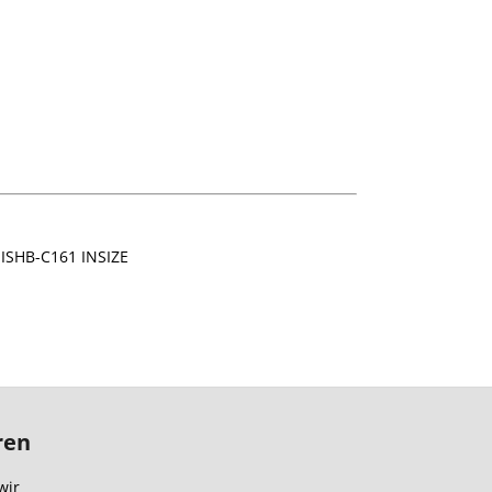
 ISHB-C161 INSIZE
ren
wir