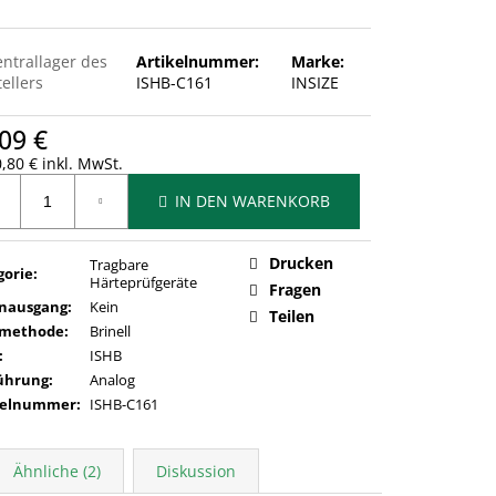
entrallager des
Artikelnummer:
Marke:
ellers
ISHB-C161
INSIZE
09 €
,80 € inkl. MwSt.
ufspreis:
IN DEN WARENKORB
Drucken
Tragbare
gorie
:
Härteprüfgeräte
Fragen
nausgang
:
Kein
Teilen
methode
:
Brinell
:
ISHB
ührung
:
Analog
kelnummer
:
ISHB-C161
Ähnliche (2)
Diskussion