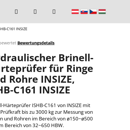
Suchen
Login
Warenkorb
ISHB-C161 INSIZE
bewertet
Bewertungsdetails
chnittliche
draulischer Brinell-
ktbewertung
rteprüfer für Ringe
d Rohre INSIZE,
n.
HB-C161 INSIZE
ll-Härteprüfer ISHB-C161 von INSIZE mit
 Prüfkraft bis zu 3000 kg zur Messung von
n und Rohren im Bereich von ø150~ø500
m Bereich von 32~650 HBW.