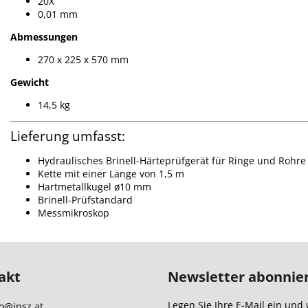
20X
0,01 mm
Abmessungen
270 x 225 x 570 mm
Gewicht
14,5 kg
Lieferung umfasst:
Hydraulisches Brinell-Härteprüfgerät für Ringe und Rohre
Kette mit einer Länge von 1,5 m
Hartmetallkugel ø10 mm
Brinell-Prüfstandard
Messmikroskop
akt
Newsletter abonnie
Legen Sie Ihre E-Mail ein und 
o
@
insz.at