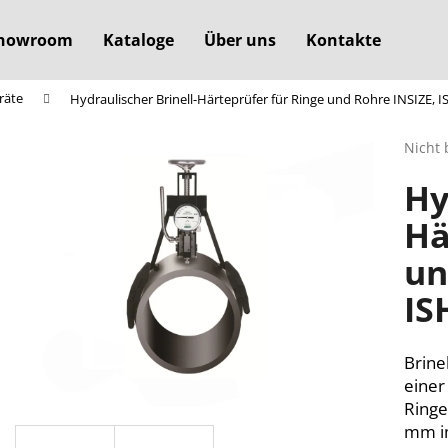
howroom
Kataloge
Über uns
Kontakte
räte
Hydraulischer Brinell-Härteprüfer für Ringe und Rohre INSIZE, 
Was suchen Sie?
Die
Nicht 
durchs
Hy
Produ
SUCHEN
ist
Hä
0,0
von
un
5
Wir empfehlen
Sterne
IS
Brine
einer
Ringe
mm i