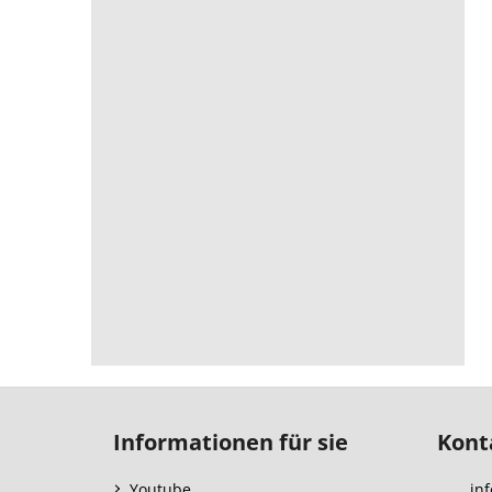
F
u
Informationen für sie
Kont
ß
z
Youtube
inf