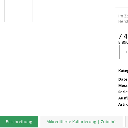
Im Z
Herst
7 4
8 890
Verka
Kate
Date
Mess
Serie
Ausf
Arti
Beschreibung
Akkreditierte Kalibrierung | Zubehör