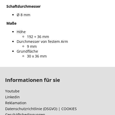
Schaftdurchmesser
Ø
8 mm
Maße
Höhe
192 + 36 mm
Durchmesser von festem Arm
9 mm
Grundfläche
30 x 36 mm
F
u
Informationen für sie
ß
z
Youtube
e
Linkedin
i
Reklamation
l
Datenschutzrichtlinie (DSGVO) | COOKIES
Geschäftsbedingungen