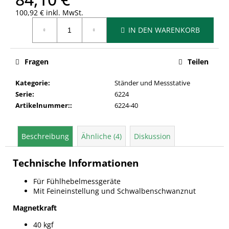
100,92 € inkl. MwSt.
Verkaufspreis:
IN DEN WARENKORB
Fragen
Teilen
Kategorie
:
Ständer und Messstative
Serie
:
6224
Artikelnummer:
:
6224-40
Beschreibung
Ähnliche (4)
Diskussion
Technische Informationen
Für Fühlhebelmessgeräte
Mit Feineinstellung und Schwalbenschwanznut
Magnetkraft
40 kgf