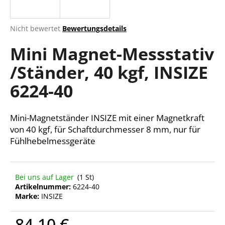
Die
Nicht bewertet
Bewertungsdetails
durchschnittliche
SUCHEN
Mini Magnet-Messstativ
Produktbewertung
ist
/Ständer, 40 kgf, INSIZE
0,0
von
W
6224-40
5
i
Sternen.
r
e
Mini-Magnetständer INSIZE mit einer Magnetkraft
m
von 40 kgf, für Schaftdurchmesser 8 mm, nur für
p
Fühlhebelmessgeräte
f
e
h
Bei uns auf Lager
(1 St)
l
Artikelnummer:
6224-40
e
Marke:
INSIZE
n
84,10 €