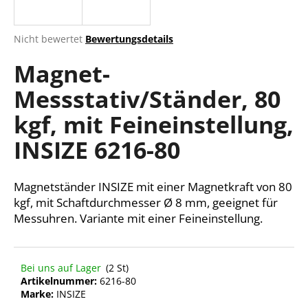
Die
Nicht bewertet
Bewertungsdetails
durchschnittliche
SUCHEN
Magnet-
Produktbewertung
ist
Messstativ/Ständer, 80
0,0
von
W
kgf, mit Feineinstellung,
5
i
Sternen.
r
INSIZE 6216-80
e
m
Magnetständer INSIZE mit einer Magnetkraft von 80
p
f
kgf, mit Schaftdurchmesser Ø 8 mm, geeignet für
e
Messuhren. Variante mit einer Feineinstellung.
h
l
e
Bei uns auf Lager
(2 St)
n
Artikelnummer:
6216-80
Marke:
INSIZE