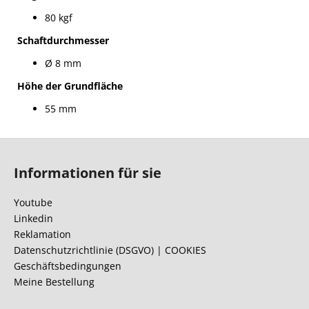
80 kgf
Schaftdurchmesser
Ø
8 mm
Höhe der Grundfläche
55 mm
F
u
Informationen für sie
ß
z
Youtube
e
Linkedin
i
Reklamation
l
Datenschutzrichtlinie (DSGVO) | COOKIES
Geschäftsbedingungen
e
Meine Bestellung