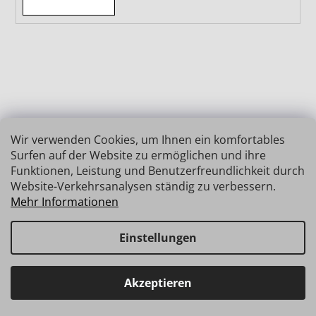
Wir verwenden Cookies, um Ihnen ein komfortables
Surfen auf der Website zu ermöglichen und ihre
Funktionen, Leistung und Benutzerfreundlichkeit durch
Website-Verkehrsanalysen ständig zu verbessern.
Mehr Informationen
Einstellungen
Erstellt von Shoptet
Copyright 2026
INSIZE | MESSTECHNIK
. Alle Rechte
Haben Sie Fragen? Wir stehen Ihnen gerne zur Verfügung →
Akzeptieren
vorbehalten.
schnelle Verbindung: info@insz.at