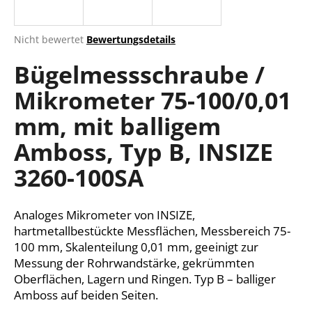
Die
Nicht bewertet
Bewertungsdetails
durchschnittliche
SUCHEN
Bügelmessschraube /
Produktbewertung
ist
Mikrometer 75-100/0,01
0,0
von
W
mm, mit balligem
5
i
Sternen.
r
Amboss, Typ B, INSIZE
e
3260-100SA
m
p
f
Analoges Mikrometer von INSIZE,
e
hartmetallbestückte Messflächen, Messbereich 75-
h
100 mm, Skalenteilung 0,01 mm, geeinigt zur
l
Messung der Rohrwandstärke, gekrümmten
e
Oberflächen, Lagern und Ringen. Typ B – balliger
n
Amboss auf beiden Seiten.