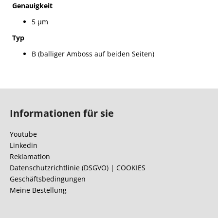
Genauigkeit
5 µm
Typ
B (balliger Amboss auf beiden Seiten)
F
u
Informationen für sie
ß
z
Youtube
e
Linkedin
i
Reklamation
l
Datenschutzrichtlinie (DSGVO) | COOKIES
Geschäftsbedingungen
e
Meine Bestellung