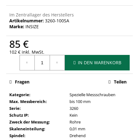
Im Zentrallager des Herstellers
Artikelnummer:
3260-100SA
Marke:
INSIZE
85 €
102 € inkl. MwSt.
Verkaufspreis:
IN DEN WARENKORB
Fragen
Teilen
Kategorie
:
Spezielle Messschrauben
Max. Messbereich
:
bis 100 mm
Serie
:
3260
Schutz IP
:
Kein
Zweck der Messung
:
Rohre
Skaleneinteilung
:
0,01 mm
Spindel
:
Drehend