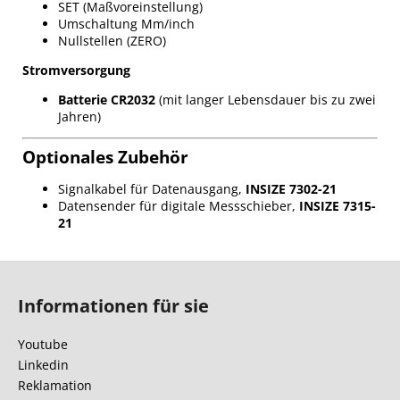
SET (Maßvoreinstellung)
Umschaltung Mm/inch
Nullstellen (ZERO)
Stromversorgung
Batterie CR2032
(mit langer Lebensdauer bis zu zwei
Jahren)
Optionales Zubehör
Signalkabel für Datenausgang,
INSIZE 7302-21
Datensender für digitale Messschieber,
INSIZE 7315-
21
F
u
Informationen für sie
ß
z
Youtube
e
Linkedin
i
Reklamation