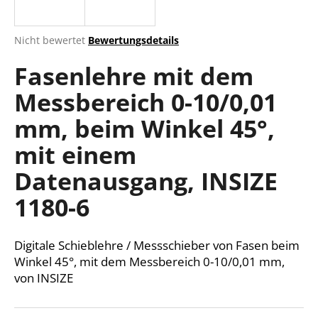
Die
Nicht bewertet
Bewertungsdetails
durchschnittliche
SUCHEN
Fasenlehre mit dem
Produktbewertung
ist
Messbereich 0-10/0,01
0,0
von
W
mm, beim Winkel 45°,
5
i
Sternen.
r
mit einem
e
Datenausgang, INSIZE
m
p
1180-6
f
e
h
Digitale Schieblehre / Messschieber von Fasen beim
l
Winkel 45°, mit dem Messbereich 0-10/0,01 mm,
e
von INSIZE
n