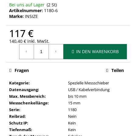
Bei uns auf Lager
(2 St)
Artikelnummer:
1180-6
Marke:
INSIZE
117 €
140,40 € inkl. MwSt.
Verkaufspreis:
IN DEN WARENKORB
Fragen
Teilen
Kategorie
:
Spezielle Messschieber
Datenausgang
:
USB / Kabelverbindung
Max. Messbereich
:
bis 10 mm
Messschenkellänge
:
15 mm
Serie
:
1180
Reibrad
:
Nein
Schutz IP
:
Kein
Tiefenmaß
:
Kein