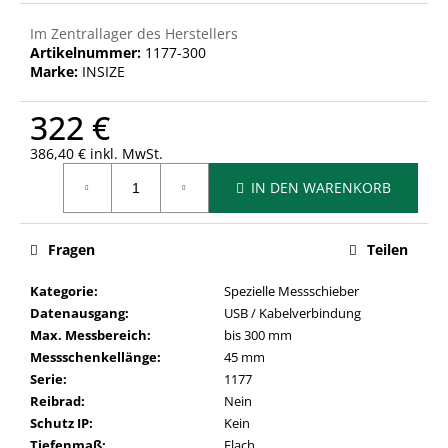
Im Zentrallager des Herstellers
Artikelnummer:
1177-300
Marke:
INSIZE
322 €
386,40 € inkl. MwSt.
Verkaufspreis:
IN DEN WARENKORB
Fragen
Teilen
Kategorie
:
Spezielle Messschieber
Datenausgang
:
USB / Kabelverbindung
Max. Messbereich
:
bis 300 mm
Messschenkellänge
:
45 mm
Serie
:
1177
Reibrad
:
Nein
Schutz IP
:
Kein
Tiefenmaß
:
Flach