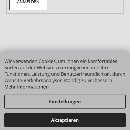
ANMELDEN
Wir verwenden Cookies, um Ihnen ein komfortables
Surfen auf der Website zu ermöglichen und ihre
Funktionen, Leistung und Benutzerfreundlichkeit durch
Website-Verkehrsanalysen ständig zu verbessern.
Mehr Informationen
Einstellungen
Erstellt von Shoptet
Copyright 2026
INSIZE | MESSTECHNIK
. Alle Rechte
Haben Sie Fragen? Wir stehen Ihnen gerne zur Verfügung →
Akzeptieren
vorbehalten.
schnelle Verbindung: info@insz.at