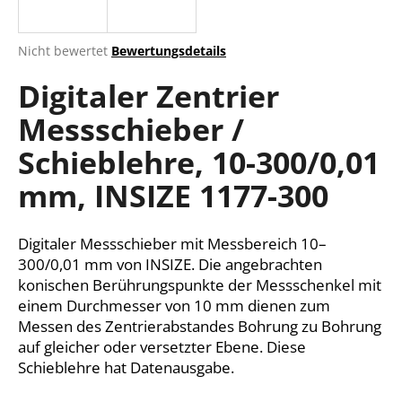
Die
Nicht bewertet
Bewertungsdetails
durchschnittliche
SUCHEN
Digitaler Zentrier
Produktbewertung
ist
Messschieber /
0,0
von
W
Schieblehre, 10-300/0,01
5
i
Sternen.
r
mm, INSIZE 1177-300
e
m
Digitaler Messschieber mit Messbereich 10–
p
f
300/0,01 mm von INSIZE. Die angebrachten
e
konischen Berührungspunkte der Messschenkel mit
h
einem Durchmesser von 10 mm dienen zum
l
Messen des Zentrierabstandes Bohrung zu Bohrung
e
auf gleicher oder versetzter Ebene. Diese
n
Schieblehre hat Datenausgabe.