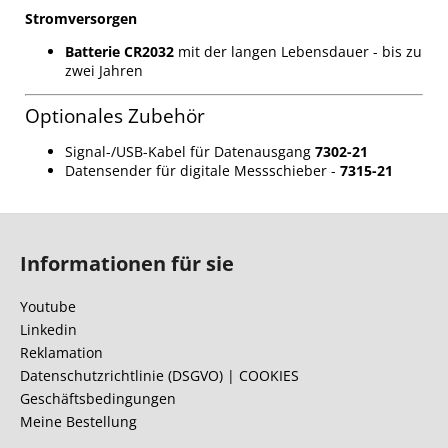
Stromversorgen
Batterie CR2032
mit der langen Lebensdauer - bis zu
zwei Jahren
Optionales Zubehör
Signal-/USB-Kabel für Datenausgang
7302-21
Datensender für digitale Messschieber -
7315-21
F
u
Informationen für sie
ß
z
Youtube
e
Linkedin
i
Reklamation
l
Datenschutzrichtlinie (DSGVO) | COOKIES
Geschäftsbedingungen
e
Meine Bestellung