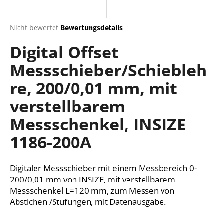
Die
Nicht bewertet
Bewertungsdetails
durchschnittliche
SUCHEN
Digital Offset
Produktbewertung
ist
Messschieber/Schiebleh
0,0
von
W
re, 200/0,01 mm, mit
5
i
Sternen.
r
verstellbarem
e
Messschenkel, INSIZE
m
p
1186-200A
f
e
h
Digitaler Messschieber mit einem Messbereich 0-
l
200/0,01 mm von INSIZE, mit verstellbarem
e
Messschenkel L=120 mm, zum Messen von
n
Abstichen /Stufungen, mit Datenausgabe.