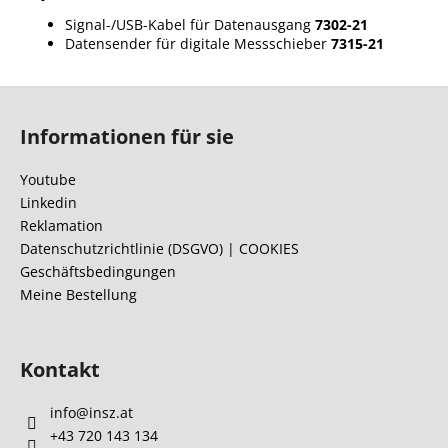
Signal-/USB-Kabel für Datenausgang
7302-21
Datensender für digitale Messschieber
7315-21
F
u
Informationen für sie
ß
z
Youtube
e
Linkedin
i
Reklamation
l
Datenschutzrichtlinie (DSGVO) | COOKIES
Geschäftsbedingungen
e
Meine Bestellung
Kontakt
info
@
insz.at
+43 720 143 134