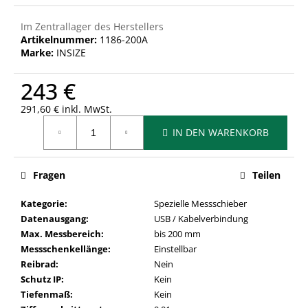
Im Zentrallager des Herstellers
Artikelnummer:
1186-200A
Marke:
INSIZE
243 €
291,60 € inkl. MwSt.
Verkaufspreis:
IN DEN WARENKORB
Fragen
Teilen
Kategorie
:
Spezielle Messschieber
Datenausgang
:
USB / Kabelverbindung
Max. Messbereich
:
bis 200 mm
Messschenkellänge
:
Einstellbar
Reibrad
:
Nein
Schutz IP
:
Kein
Tiefenmaß
:
Kein