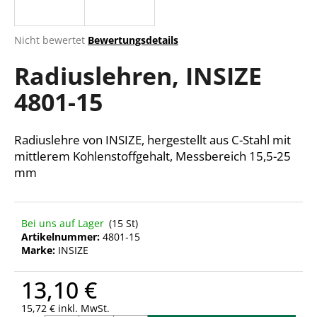
Die
Nicht bewertet
Bewertungsdetails
durchschnittliche
SUCHEN
Radiuslehren, INSIZE
Produktbewertung
ist
4801-15
0,0
von
W
5
i
Sternen.
Radiuslehre von INSIZE, hergestellt aus C-Stahl mit
r
mittlerem Kohlenstoffgehalt, Messbereich 15,5-25
e
mm
m
p
f
e
Bei uns auf Lager
(15 St)
Artikelnummer:
4801-15
h
Marke:
INSIZE
l
e
13,10 €
n
15,72 € inkl. MwSt.