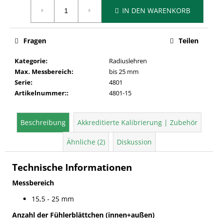
Verkaufspreis:
IN DEN WARENKORB
Fragen
Teilen
Kategorie
:
Radiuslehren
Max. Messbereich
:
bis 25 mm
Serie
:
4801
Artikelnummer:
:
4801-15
Beschreibung
Akkreditierte Kalibrierung | Zubehör
Ähnliche (2)
Diskussion
Technische Informationen
Messbereich
15,5 - 25 mm
Anzahl der Fühlerblättchen (innen+außen)