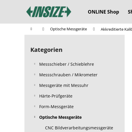
W
Zum
Inhalt
a
ONLINE Shop
S
springen
Zurück
Zurück
r
zum
zum
e
Startseite
Optische Messgeräte
Akkreditierte Kali
n
Einkaufen
Einkaufen
S
k
e
o
Kategorien
Kategorien
i
überspringen
r
t
b
Messschieber / Schieblehre
e
n
Messschrauben / Mikrometer
l
Messgeräte mit Messuhr
e
Härte-Prüfgeräte
i
s
Form-Messgeräte
t
Optische Messgeräte
e
CNC Bildverarbeitungsmessgeräte