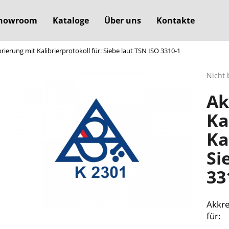
howroom
Kataloge
Über uns
Kontakte
brierung mit Kalibrierprotokoll für: Siebe laut TSN ISO 3310-1
Was suchen Sie?
Die
Nicht 
durchs
Ak
Produ
SUCHEN
ist
Ka
0,0
von
Ka
5
Wir empfehlen
Sterne
Si
33
Akkre
für: