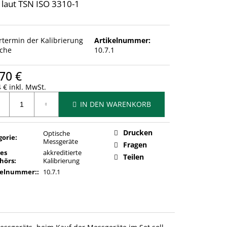
 laut TSN ISO 3310-1
ertermin der Kalibrierung
Artikelnummer:
che
10.7.1
70 €
 € inkl. MwSt.
ufspreis:
IN DEN WARENKORB
Drucken
Optische
gorie
:
Messgeräte
Fragen
des
akkreditierte
Teilen
hörs
:
Kalibrierung
kelnummer:
:
10.7.1