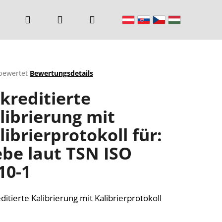
Suchen
Login
Warenkorb
bewertet
Bewertungsdetails
chnittliche
kreditierte
ktbewertung
librierung mit
librierprotokoll für:
n.
ebe laut TSN ISO
10-1
ditierte Kalibrierung mit Kalibrierprotokoll