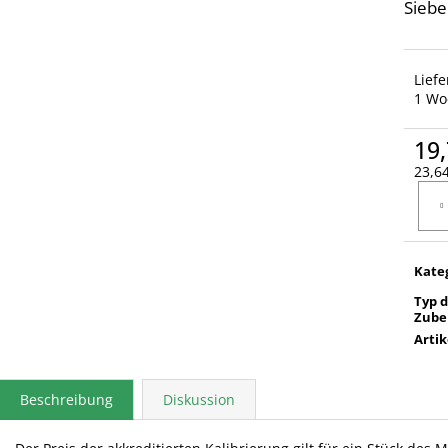
Siebe
Lief
1 Wo
19,
23,64
Verka
Kate
Typ 
Zube
Arti
Beschreibung
Diskussion