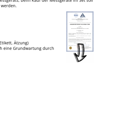
 Messgeräts, beim Kauf der Messgeräte im Set soll
t werden.
tikett, Ätzung)
uch eine Grundwartung durch