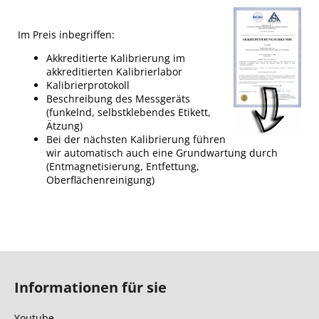
Im Preis inbegriffen:
Akkreditierte Kalibrierung im
akkreditierten Kalibrierlabor
Kalibrierprotokoll
Beschreibung des Messgeräts
(funkelnd, selbstklebendes Etikett,
Ätzung)
Bei der nächsten Kalibrierung führen
wir automatisch auch eine Grundwartung durch
(Entmagnetisierung, Entfettung,
Oberflächenreinigung)
F
u
Informationen für sie
ß
z
Youtube