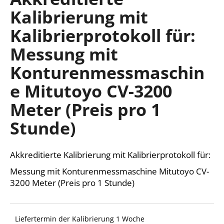
ist
Kalibrierung mit
0,0
von
Kalibrierprotokoll für:
5
SUCHEN
Sternen.
Messung mit
Konturenmessmaschin
W
e Mitutoyo CV-3200
i
r
Meter (Preis pro 1
e
Stunde)
m
p
f
Akkreditierte Kalibrierung mit Kalibrierprotokoll für:
e
h
Messung mit Konturenmessmaschine Mitutoyo CV-
l
3200 Meter (Preis pro 1 Stunde)
e
n
Liefertermin der Kalibrierung 1 Woche