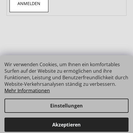
ANMELDEN
Wir verwenden Cookies, um Ihnen ein komfortables
Surfen auf der Website zu ermöglichen und ihre
Funktionen, Leistung und Benutzerfreundlichkeit durch
Website-Verkehrsanalysen ständig zu verbessern.
Mehr Informationen
Einstellungen
Erstellt von Shoptet
Copyright 2026
INSIZE | MESSTECHNIK
. Alle Rechte
Haben Sie Fragen? Wir stehen Ihnen gerne zur Verfügung →
Akzeptieren
vorbehalten.
schnelle Verbindung: info@insz.at