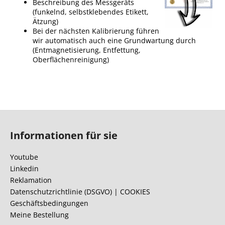
Beschreibung des Messgeräts
(funkelnd, selbstklebendes Etikett,
Ätzung)
Bei der nächsten Kalibrierung führen
wir automatisch auch eine Grundwartung durch
(Entmagnetisierung, Entfettung,
Oberflächenreinigung)
F
u
Informationen für sie
ß
z
Youtube
e
Linkedin
i
Reklamation
l
Datenschutzrichtlinie (DSGVO) | COOKIES
Geschäftsbedingungen
e
Meine Bestellung