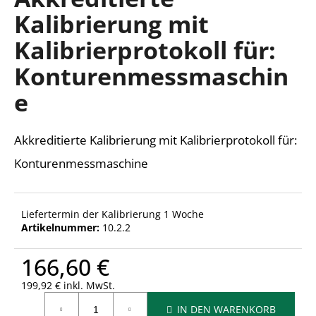
ist
Kalibrierung mit
0,0
von
Kalibrierprotokoll für:
5
SUCHEN
Sternen.
Konturenmessmaschin
e
W
i
Akkreditierte Kalibrierung mit Kalibrierprotokoll für:
r
e
Konturenmessmaschine
m
p
f
Liefertermin der Kalibrierung 1 Woche
e
Artikelnummer:
10.2.2
h
l
166,60 €
e
n
199,92 € inkl. MwSt.
Verkaufspreis:
IN DEN WARENKORB