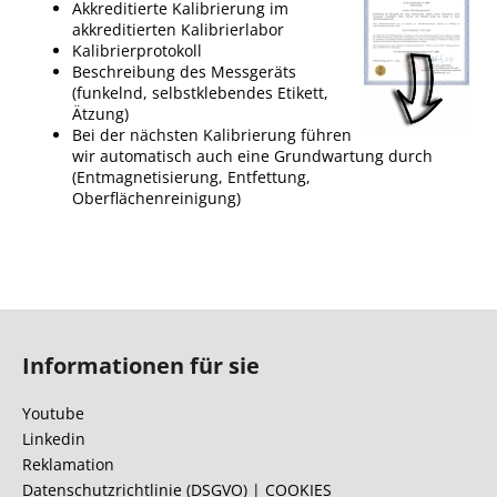
Akkreditierte Kalibrierung im
akkreditierten Kalibrierlabor
Kalibrierprotokoll
Beschreibung des Messgeräts
(funkelnd, selbstklebendes Etikett,
Ätzung)
Bei der nächsten Kalibrierung führen
wir automatisch auch eine Grundwartung durch
(Entmagnetisierung, Entfettung,
Oberflächenreinigung)
F
u
Informationen für sie
ß
z
Youtube
e
Linkedin
i
Reklamation
l
Datenschutzrichtlinie (DSGVO) | COOKIES