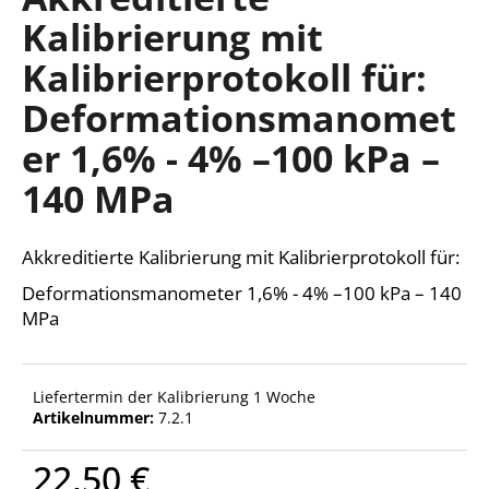
ist
Kalibrierung mit
0,0
von
Kalibrierprotokoll für:
5
SUCHEN
Sternen.
Deformationsmanomet
er 1,6% - 4% –100 kPa –
W
140 MPa
i
r
e
Akkreditierte Kalibrierung mit Kalibrierprotokoll für:
m
Deformationsmanometer 1,6% - 4% –100 kPa – 140
p
MPa
f
e
h
l
Liefertermin der Kalibrierung 1 Woche
e
Artikelnummer:
7.2.1
n
22,50 €