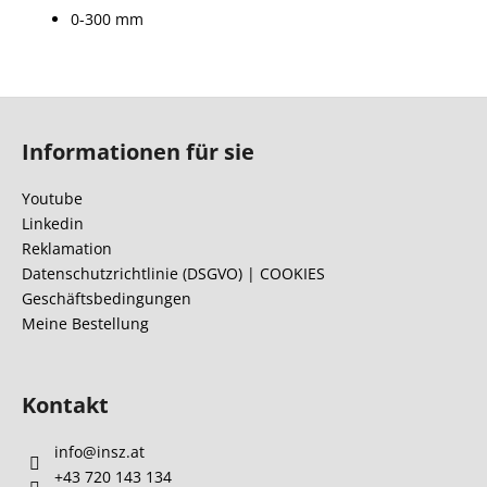
0-300 mm
F
u
Informationen für sie
ß
z
Youtube
e
Linkedin
i
Reklamation
l
Datenschutzrichtlinie (DSGVO) | COOKIES
Geschäftsbedingungen
e
Meine Bestellung
Kontakt
info
@
insz.at
+43 720 143 134