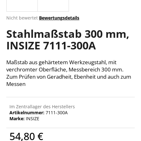
Die
Nicht bewertet
Bewertungsdetails
durchschnittliche
SUCHEN
Stahlmaßstab 300 mm,
Produktbewertung
ist
INSIZE 7111-300A
0,0
von
W
5
i
Sternen.
Maßstab aus gehärtetem Werkzeugstahl, mit
r
verchromter Oberfläche, Messbereich 300 mm.
e
Zum Prüfen von Geradheit, Ebenheit und auch zum
m
Messen
p
f
e
h
Im Zentrallager des Herstellers
Artikelnummer:
7111-300A
l
Marke:
INSIZE
e
n
54,80 €