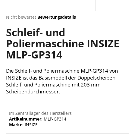
Die
Nicht bewertet
Bewertungsdetails
durchschnittliche
SUCHEN
Schleif- und
Produktbewertung
ist
Poliermaschine INSIZE
0,0
von
W
MLP-GP314
5
i
Sternen.
r
e
Die Schleif- und Poliermaschine MLP-GP314 von
m
INSIZE ist das Basismodell der Doppelscheiben-
p
Schleif- und Poliermaschine mit 203 mm
f
Scheibendurchmesser.
e
h
l
Im Zentrallager des Herstellers
e
Artikelnummer:
MLP-GP314
n
Marke:
INSIZE