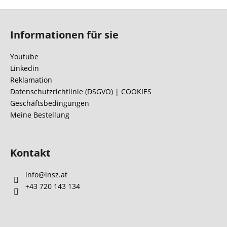
F
u
Informationen für sie
ß
z
Youtube
e
Linkedin
i
Reklamation
l
Datenschutzrichtlinie (DSGVO) | COOKIES
Geschäftsbedingungen
e
Meine Bestellung
Kontakt
info
@
insz.at
+43 720 143 134