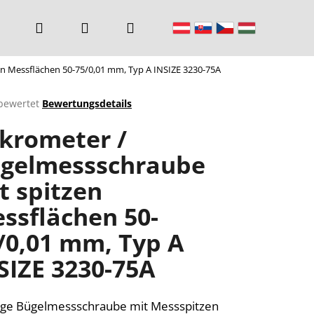
Suchen
Login
Warenkorb
n Messflächen 50-75/0,01 mm, Typ A INSIZE 3230-75A
bewertet
Bewertungsdetails
chnittliche
krometer /
ktbewertung
gelmessschraube
t spitzen
n.
ssflächen 50-
/0,01 mm, Typ A
SIZE 3230-75A
ge Bügelmessschraube mit Messspitzen