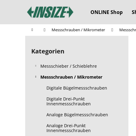
W
Zum
Inhalt
a
ONLINE Shop
S
springen
Zurück
Zurück
r
zum
zum
e
Startseite
Messschrauben / Mikrometer
Messschr
n
Einkaufen
Einkaufen
S
k
e
o
Kategorien
Kategorien
i
überspringen
r
t
b
Messschieber / Schieblehre
e
n
Messschrauben / Mikrometer
l
Digitale Bügelmessschrauben
e
Digitale Drei-Punkt
i
Innenmessschrauben
s
Analoge Bügelmessschrauben
t
e
Analoge Drei-Punkt
Innenmessschrauben