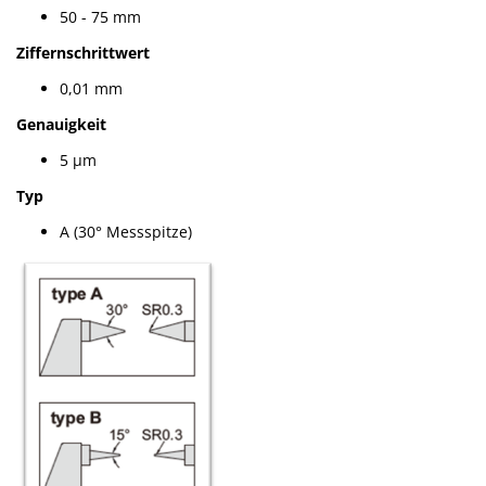
50 - 75 mm
Ziffernschrittwert
0,01 mm
Genauigkeit
5 µm
Typ
A (30° Messspitze)