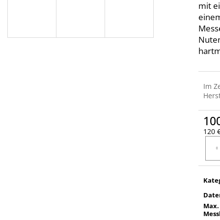
mit e
einem
Messe
Nuten
hartm
Im Z
Herst
10
120 €
Verka
Kate
Date
Max.
Mess