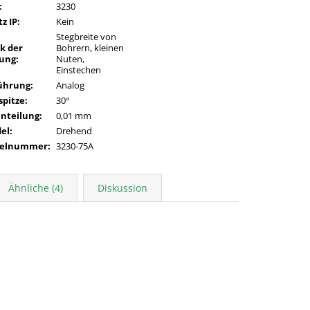
:
3230
z IP
:
Kein
Stegbreite von
k der
Bohrern, kleinen
ung
:
Nuten,
Einstechen
ührung
:
Analog
spitze
:
30°
enteilung
:
0,01 mm
del
:
Drehend
kelnummer
:
3230-75A
Ähnliche (4)
Diskussion