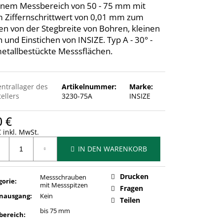
inem Messbereich von 50 - 75 mm mit
 Ziffernschrittwert von 0,01 mm zum
n von der Stegbreite von Bohren, kleinen
 und Einstichen von INSIZE. Typ A - 30° -
etallbestückte Messsflächen.
entrallager des
Artikelnummer:
Marke:
ellers
3230-75A
INSIZE
0 €
 inkl. MwSt.
ufspreis:
IN DEN WARENKORB
Drucken
Messschrauben
gorie
:
mit Messspitzen
Fragen
nausgang
:
Kein
Teilen
bis 75 mm
bereich
: