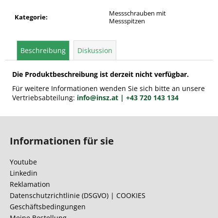
Messschrauben mit
Kategorie
:
Messspitzen
Beschreibung
Diskussion
Die Produktbeschreibung ist derzeit nicht verfügbar.
Für weitere Informationen wenden Sie sich bitte an unsere
Vertriebsabteilung:
info@insz.at
| +43 720 143 134
F
u
Informationen für sie
ß
z
Youtube
e
Linkedin
i
Reklamation
l
Datenschutzrichtlinie (DSGVO) | COOKIES
Geschäftsbedingungen
e
Meine Bestellung