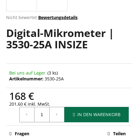
Die
Nicht bewertet
Bewertungsdetails
durchschnittliche
SUCHEN
Digital-Mikrometer |
Produktbewertung
ist
3530-25A INSIZE
0,0
von
W
5
i
Sternen.
r
e
Bei uns auf Lager
(3 ks)
m
Artikelnummer:
3530-25A
p
f
168 €
e
h
201,60 € inkl. MwSt.
Verkaufspreis:
l
IN DEN WARENKORB
e
n
Fragen
Teilen