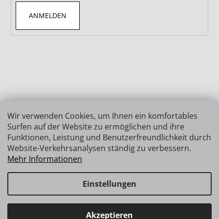
ANMELDEN
Wir verwenden Cookies, um Ihnen ein komfortables
Surfen auf der Website zu ermöglichen und ihre
Funktionen, Leistung und Benutzerfreundlichkeit durch
Website-Verkehrsanalysen ständig zu verbessern.
Mehr Informationen
Einstellungen
Erstellt von Shoptet
Copyright 2026
INSIZE | MESSTECHNIK
. Alle Rechte
Haben Sie Fragen? Wir stehen Ihnen gerne zur Verfügung →
Akzeptieren
vorbehalten.