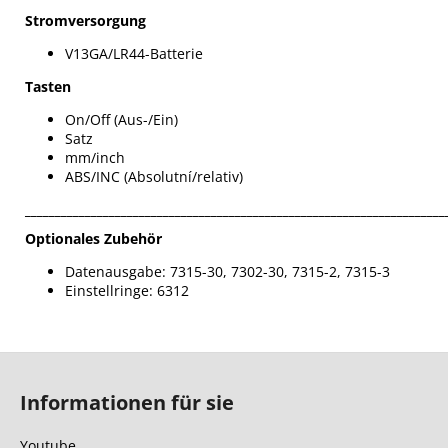
Stromversorgung
V13GA/LR44-Batterie
Tasten
On/Off (Aus-/Ein)
Satz
mm/inch
ABS/INC (Absolutní/relativ)
______________________________________________________________________
Optionales Zubehör
Datenausgabe: 7315-30, 7302-30, 7315-2, 7315-3
Einstellringe: 6312
F
u
Informationen für sie
ß
z
Youtube