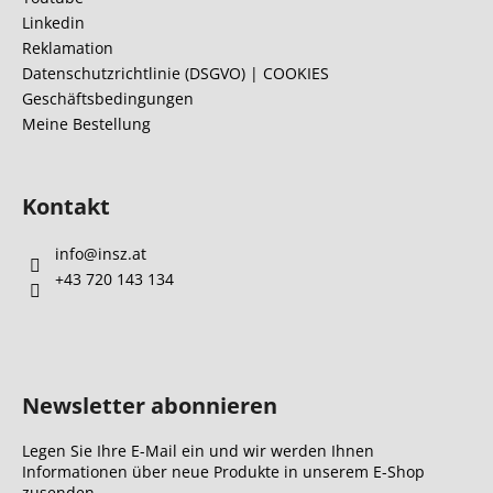
e
Linkedin
i
Reklamation
l
Datenschutzrichtlinie (DSGVO) | COOKIES
Geschäftsbedingungen
e
Meine Bestellung
Kontakt
info
@
insz.at
+43 720 143 134
Newsletter abonnieren
Legen Sie Ihre E-Mail ein und wir werden Ihnen
Informationen über neue Produkte in unserem E-Shop
zusenden.