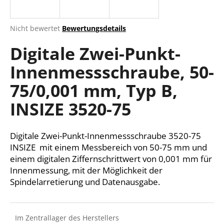
Die
Nicht bewertet
Bewertungsdetails
durchschnittliche
SUCHEN
Digitale Zwei-Punkt-
Produktbewertung
ist
Innenmessschraube, 50-
0,0
von
W
75/0,001 mm, Typ B,
5
i
Sternen.
r
INSIZE 3520-75
e
m
Digitale Zwei-Punkt-Innenmessschraube 3520-75
p
f
INSIZE mit einem Messbereich von 50-75 mm und
e
einem digitalen Ziffernschrittwert von 0,001 mm für
h
Innenmessung, mit der Möglichkeit der
l
Spindelarretierung und Datenausgabe.
e
n
Im Zentrallager des Herstellers