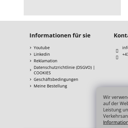
F
u
Informationen für sie
Kont
ß
z
Youtube
inf
e
Linkedin
+4
i
Reklamation
l
Datenschutzrichtlinie (DSGVO) |
COOKIES
e
Geschäftsbedingungen
Meine Bestellung
Wir verwen
auf der Web
Leistung un
Verkehrsan
Informatio