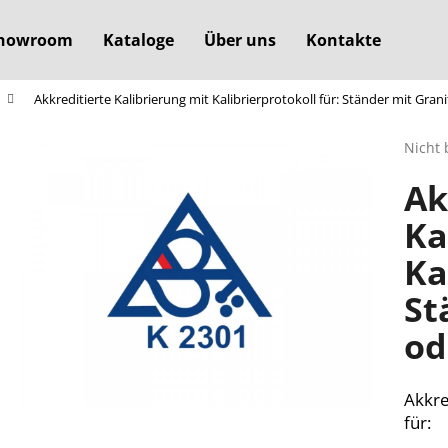
howroom
Kataloge
Über uns
Kontakte
Akkreditierte Kalibrierung mit Kalibrierprotokoll für: Ständer mit Gran
Was suchen Sie?
Die
Nicht 
durchs
Ak
Produ
SUCHEN
ist
Ka
0,0
von
Ka
5
Wir empfehlen
Sterne
St
od
Akkre
für: