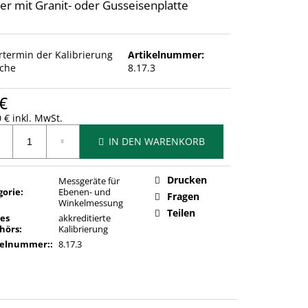
er mit Granit- oder Gusseisenplatte
ertermin der Kalibrierung
Artikelnummer:
che
8.17.3
€
 € inkl. MwSt.
ufspreis:
IN DEN WARENKORB
Drucken
Messgeräte für
gorie
:
Ebenen- und
Fragen
Winkelmessung
Teilen
des
akkreditierte
hörs
:
Kalibrierung
kelnummer:
:
8.17.3