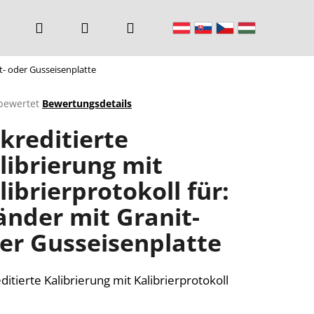
Suchen
Login
Warenkorb
it- oder Gusseisenplatte
bewertet
Bewertungsdetails
chnittliche
kreditierte
ktbewertung
librierung mit
librierprotokoll für:
n.
änder mit Granit-
er Gusseisenplatte
ditierte Kalibrierung mit Kalibrierprotokoll