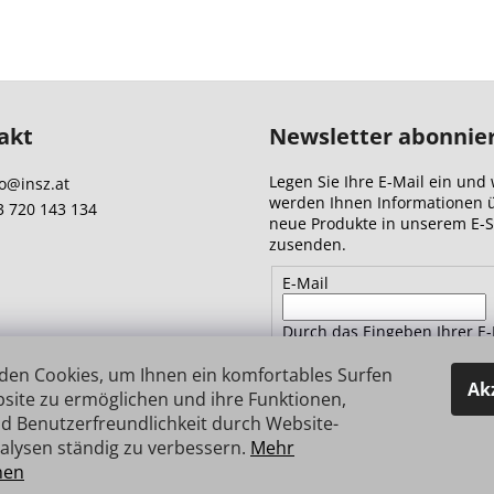
akt
Newsletter abonnie
Legen Sie Ihre E-Mail ein und 
o
@
insz.at
werden Ihnen Informationen 
3 720 143 134
neue Produkte in unserem E-
zusenden.
E-Mail
Durch das Eingeben Ihrer E-
Adresse stimmen Sie
den
Datenschutzbestimmungen 
den Cookies, um Ihnen ein komfortables Surfen
Ak
site zu ermöglichen und ihre Funktionen,
d Benutzerfreundlichkeit durch Website-
ANMELDEN
alysen ständig zu verbessern.
Mehr
nen