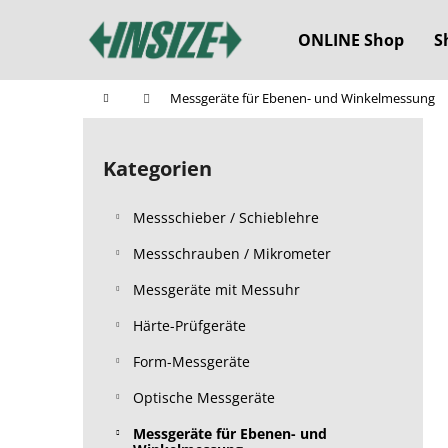
W
Zum
Inhalt
a
ONLINE Shop
S
springen
Zurück
Zurück
r
zum
zum
e
Startseite
Messgeräte für Ebenen- und Winkelmessung
n
Einkaufen
Einkaufen
S
k
e
o
Kategorien
Kategorien
i
überspringen
r
t
b
Messschieber / Schieblehre
e
n
Messschrauben / Mikrometer
l
Messgeräte mit Messuhr
e
Härte-Prüfgeräte
i
s
Form-Messgeräte
t
Optische Messgeräte
e
Messgeräte für Ebenen- und