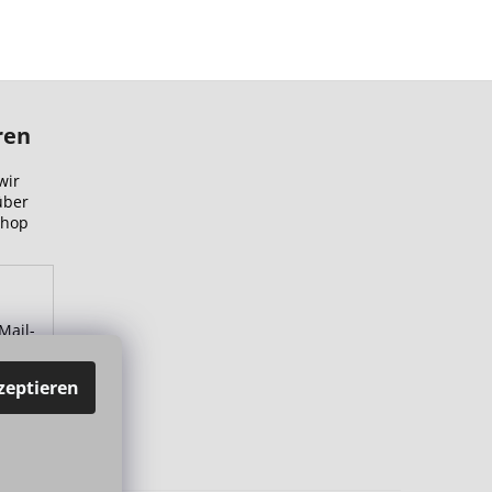
ren
wir
über
Shop
Mail-
zu.
zeptieren