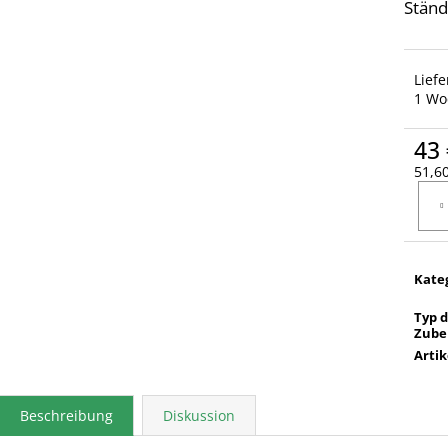
Ständ
Lief
1 Wo
43 
51,60
Verka
Kate
Typ 
Zube
Arti
Beschreibung
Diskussion