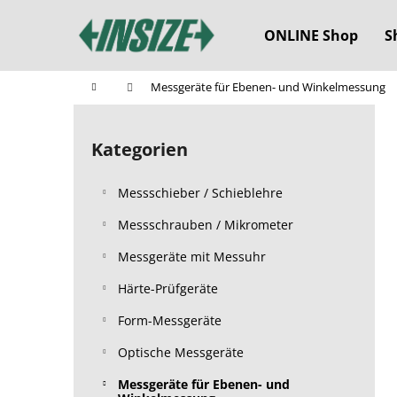
W
Zum
Inhalt
a
ONLINE Shop
S
springen
Zurück
Zurück
r
zum
zum
e
Startseite
Messgeräte für Ebenen- und Winkelmessung
n
Einkaufen
Einkaufen
S
k
e
o
Kategorien
Kategorien
i
überspringen
r
t
b
Messschieber / Schieblehre
e
n
Messschrauben / Mikrometer
l
Messgeräte mit Messuhr
e
Härte-Prüfgeräte
i
s
Form-Messgeräte
t
Optische Messgeräte
e
Messgeräte für Ebenen- und