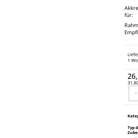
Akkre
für:
Rahm
Empfi
Lief
1 Wo
26,
31,80
Verka
Kate
Typ 
Zube