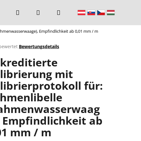
Suchen
Login
Warenkorb
 (Rahmenwasserwaage), Empfindlichkeit ab 0,01 mm / m
bewertet
Bewertungsdetails
chnittliche
kreditierte
ktbewertung
librierung mit
librierprotokoll für:
n.
hmenlibelle
ahmenwasserwaag
, Empfindlichkeit ab
01 mm / m