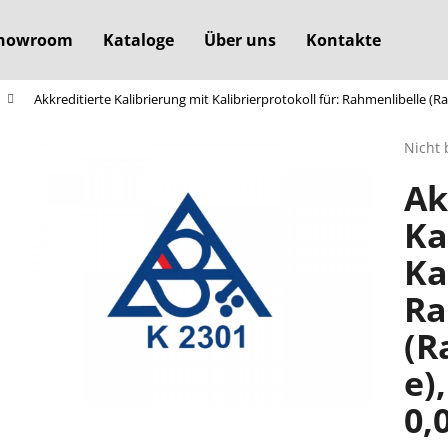
howroom
Kataloge
Über uns
Kontakte
Akkreditierte Kalibrierung mit Kalibrierprotokoll für: Rahmenlibelle
Was suchen Sie?
Die
Nicht 
durchs
Ak
Produ
SUCHEN
ist
Ka
0,0
von
Ka
5
Wir empfehlen
Sterne
Ra
(R
e)
0,