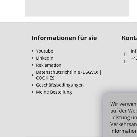
F
u
Informationen für sie
Kont
ß
z
Youtube
inf
e
Linkedin
+4
i
Reklamation
l
Datenschutzrichtlinie (DSGVO) |
COOKIES
e
Geschäftsbedingungen
Meine Bestellung
Wir verwen
auf der Web
Leistung un
Verkehrsan
Informatio