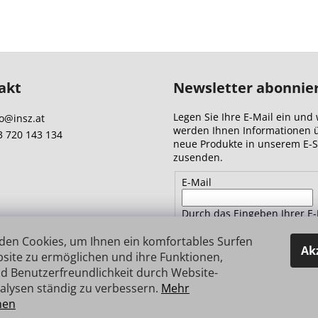
akt
Newsletter abonnie
Legen Sie Ihre E-Mail ein und 
o
@
insz.at
werden Ihnen Informationen 
3 720 143 134
neue Produkte in unserem E-
zusenden.
E-Mail
Durch das Eingeben Ihrer E-
Adresse stimmen Sie
den
Datenschutzbestimmungen 
den Cookies, um Ihnen ein komfortables Surfen
Ak
site zu ermöglichen und ihre Funktionen,
d Benutzerfreundlichkeit durch Website-
ANMELDEN
alysen ständig zu verbessern.
Mehr
nen