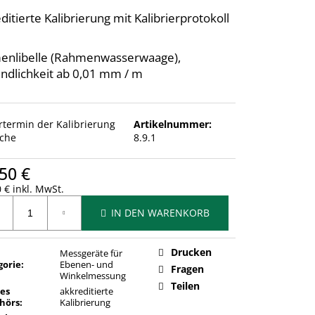
ditierte Kalibrierung mit Kalibrierprotokoll
enlibelle (Rahmenwasserwaage),
ndlichkeit ab 0,01 mm / m
ertermin der Kalibrierung
Artikelnummer:
che
8.9.1
50 €
 € inkl. MwSt.
ufspreis:
IN DEN WARENKORB
Drucken
Messgeräte für
gorie
:
Ebenen- und
Fragen
Winkelmessung
Teilen
des
akkreditierte
hörs
:
Kalibrierung