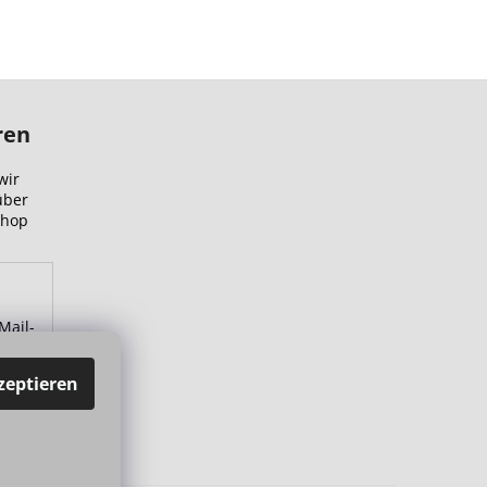
ren
wir
über
Shop
Mail-
zu.
zeptieren