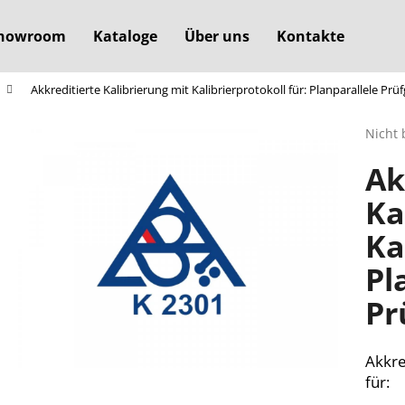
howroom
Kataloge
Über uns
Kontakte
Akkreditierte Kalibrierung mit Kalibrierprotokoll für: Planparallele Prüf
Was suchen Sie?
Die
Nicht 
durchs
Ak
Produ
SUCHEN
ist
Ka
0,0
von
Ka
5
Wir empfehlen
Sterne
Pl
Pr
Akkre
für: