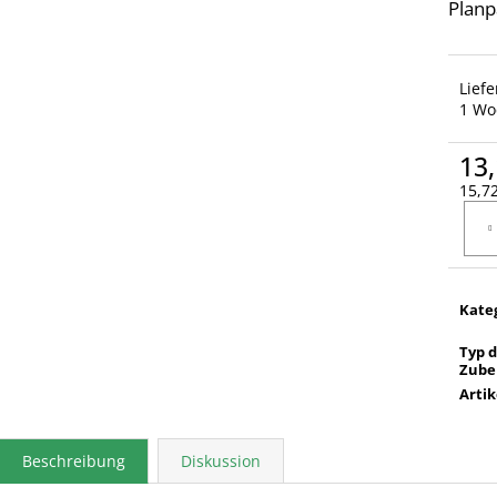
Planp
Lief
1 Wo
13,
15,72
Verka
Kate
Typ 
Zube
Arti
Beschreibung
Diskussion