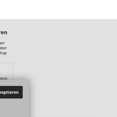
ren
wir
über
Shop
Mail-
zu.
zeptieren