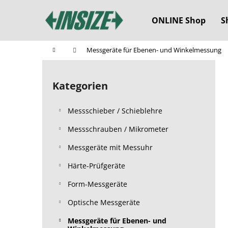
W
Zum
Inhalt
a
ONLINE Shop
S
springen
Zurück
Zurück
r
zum
zum
e
Startseite
Messgeräte für Ebenen- und Winkelmessung
n
Einkaufen
Einkaufen
S
k
e
o
Kategorien
Kategorien
i
überspringen
r
t
b
Messschieber / Schieblehre
e
n
Messschrauben / Mikrometer
l
Messgeräte mit Messuhr
e
Härte-Prüfgeräte
i
s
Form-Messgeräte
t
Optische Messgeräte
e
Messgeräte für Ebenen- und