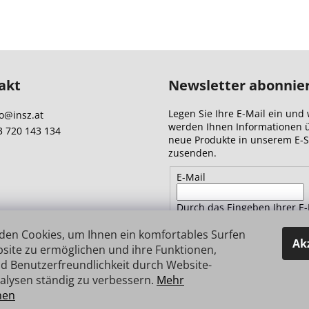
akt
Newsletter abonnie
Legen Sie Ihre E-Mail ein und 
o
@
insz.at
werden Ihnen Informationen 
3 720 143 134
neue Produkte in unserem E-
zusenden.
E-Mail
Durch das Eingeben Ihrer E-
Adresse stimmen Sie
den
Datenschutzbestimmungen 
den Cookies, um Ihnen ein komfortables Surfen
Ak
site zu ermöglichen und ihre Funktionen,
d Benutzerfreundlichkeit durch Website-
ANMELDEN
alysen ständig zu verbessern.
Mehr
nen