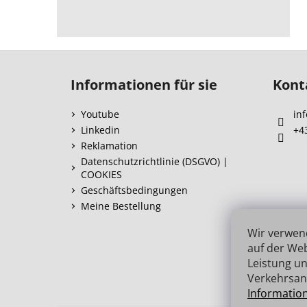
F
u
Informationen für sie
Kont
ß
z
Youtube
inf
e
Linkedin
+4
i
Reklamation
l
Datenschutzrichtlinie (DSGVO) |
COOKIES
e
Geschäftsbedingungen
Meine Bestellung
Wir verwen
auf der Web
Leistung un
Verkehrsan
Informatio