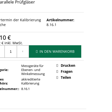
arallele Prüfgläser
ertermin der Kalibrierung
Artikelnummer:
che
8.16.1
10 €
 € inkl. MwSt.
ufspreis:
IN DEN WARENKORB
Drucken
Messgeräte für
gorie
:
Ebenen- und
Fragen
Winkelmessung
Teilen
des
akkreditierte
hörs
:
Kalibrierung
kelnummer:
:
8.16.1