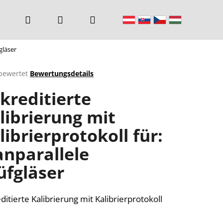
Suchen
Login
Warenkorb
gläser
bewertet
Bewertungsdetails
chnittliche
kreditierte
ktbewertung
librierung mit
librierprotokoll für:
n.
anparallele
üfgläser
ditierte Kalibrierung mit Kalibrierprotokoll