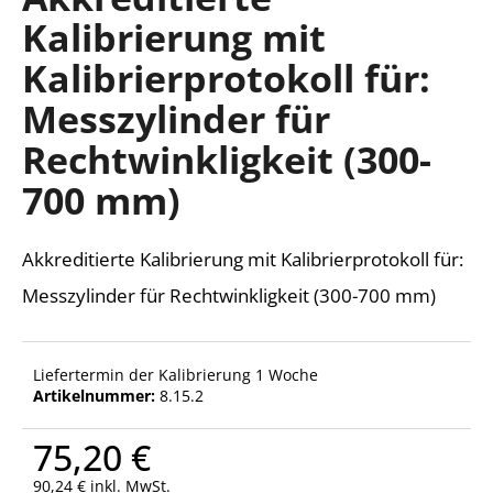
ist
Kalibrierung mit
0,0
von
Kalibrierprotokoll für:
5
SUCHEN
Sternen.
Messzylinder für
Rechtwinkligkeit (300-
W
700 mm)
i
r
e
Akkreditierte Kalibrierung mit Kalibrierprotokoll für:
m
Messzylinder für Rechtwinkligkeit (300-700 mm)
p
f
e
h
Liefertermin der Kalibrierung 1 Woche
l
Artikelnummer:
8.15.2
e
n
75,20 €
90,24 € inkl. MwSt.