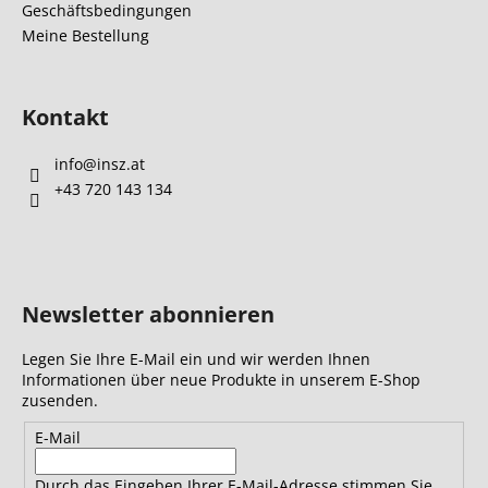
Geschäftsbedingungen
e
Meine Bestellung
Kontakt
info
@
insz.at
+43 720 143 134
Newsletter abonnieren
Legen Sie Ihre E-Mail ein und wir werden Ihnen
Informationen über neue Produkte in unserem E-Shop
zusenden.
E-Mail
Durch das Eingeben Ihrer E-Mail-Adresse stimmen Sie