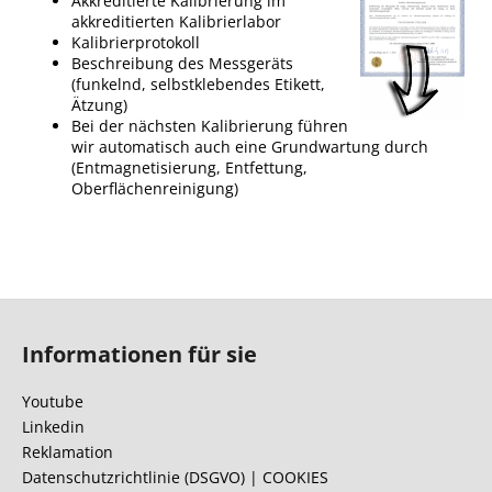
Akkreditierte Kalibrierung im
akkreditierten Kalibrierlabor
Kalibrierprotokoll
Beschreibung des Messgeräts
(funkelnd, selbstklebendes Etikett,
Ätzung)
Bei der nächsten Kalibrierung führen
wir automatisch auch eine Grundwartung durch
(Entmagnetisierung, Entfettung,
Oberflächenreinigung)
F
u
Informationen für sie
ß
z
Youtube
e
Linkedin
i
Reklamation
l
Datenschutzrichtlinie (DSGVO) | COOKIES