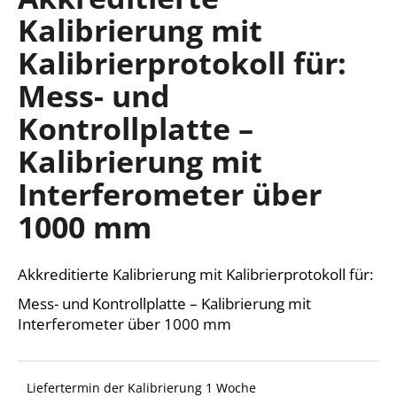
ist
Kalibrierung mit
0,0
von
Kalibrierprotokoll für:
5
SUCHEN
Sternen.
Mess- und
Kontrollplatte –
W
Kalibrierung mit
i
r
Interferometer über
e
1000 mm
m
p
f
Akkreditierte Kalibrierung mit Kalibrierprotokoll für:
e
h
Mess- und Kontrollplatte – Kalibrierung mit
l
Interferometer über 1000 mm
e
n
Liefertermin der Kalibrierung 1 Woche