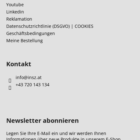
z
Youtube
e
Linkedin
i
Reklamation
l
Datenschutzrichtlinie (DSGVO) | COOKIES
Geschäftsbedingungen
e
Meine Bestellung
Kontakt
info
@
insz.at
+43 720 143 134
Newsletter abonnieren
Legen Sie Ihre E-Mail ein und wir werden Ihnen
Informationen über neue Produkte in unserem E-Shop