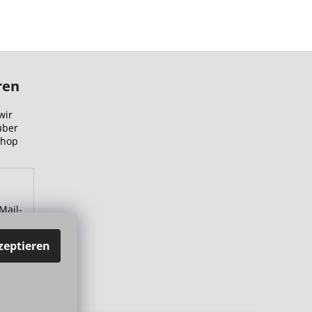
ren
wir
über
Shop
Mail-
zu.
zeptieren