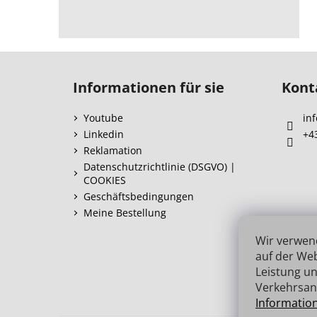
F
u
Informationen für sie
Kont
ß
z
Youtube
inf
e
Linkedin
+4
i
Reklamation
l
Datenschutzrichtlinie (DSGVO) |
COOKIES
e
Geschäftsbedingungen
Meine Bestellung
Wir verwen
auf der Web
Leistung un
Verkehrsan
Informatio