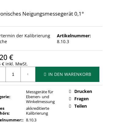
ronisches Neigungsmessegerät 0,1°
ertermin der Kalibrierung
Artikelnummer:
che
8.10.3
20 €
 € inkl. MwSt.
ufspreis:
IN DEN WARENKORB
Drucken
Messgeräte für
gorie
:
Ebenen- und
Fragen
Winkelmessung
Teilen
des
akkreditierte
hörs
:
Kalibrierung
kelnummer:
:
8.10.3