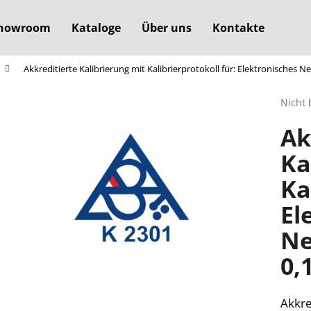
howroom
Kataloge
Über uns
Kontakte
Akkreditierte Kalibrierung mit Kalibrierprotokoll für: Elektronisches 
Was suchen Sie?
Die
Nicht 
durchs
Ak
Produ
SUCHEN
ist
Ka
0,0
von
Ka
5
Wir empfehlen
Sterne
El
Ne
0,
Akkre