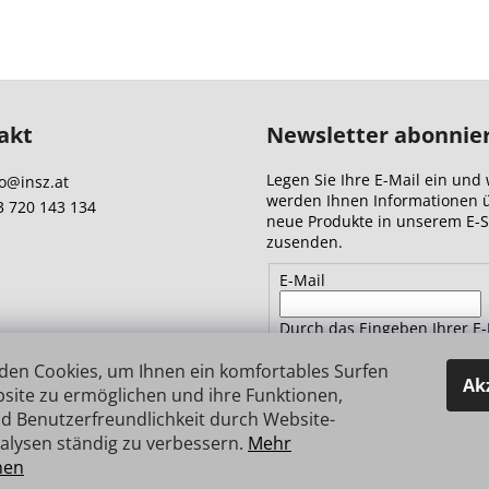
akt
Newsletter abonnie
Legen Sie Ihre E-Mail ein und 
o
@
insz.at
werden Ihnen Informationen 
3 720 143 134
neue Produkte in unserem E-
zusenden.
E-Mail
Durch das Eingeben Ihrer E-
Adresse stimmen Sie
den
Datenschutzbestimmungen 
den Cookies, um Ihnen ein komfortables Surfen
Ak
site zu ermöglichen und ihre Funktionen,
d Benutzerfreundlichkeit durch Website-
ANMELDEN
alysen ständig zu verbessern.
Mehr
nen