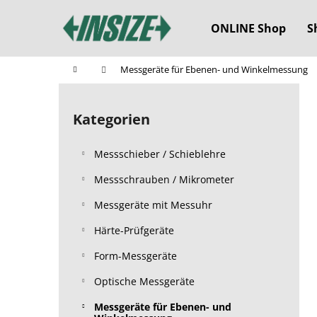
W
Zum
Inhalt
a
ONLINE Shop
S
springen
Zurück
Zurück
r
zum
zum
e
Startseite
Messgeräte für Ebenen- und Winkelmessung
n
Einkaufen
Einkaufen
S
k
e
o
Kategorien
Kategorien
i
überspringen
r
t
b
Messschieber / Schieblehre
e
n
Messschrauben / Mikrometer
l
Messgeräte mit Messuhr
e
Härte-Prüfgeräte
i
s
Form-Messgeräte
t
Optische Messgeräte
e
Messgeräte für Ebenen- und