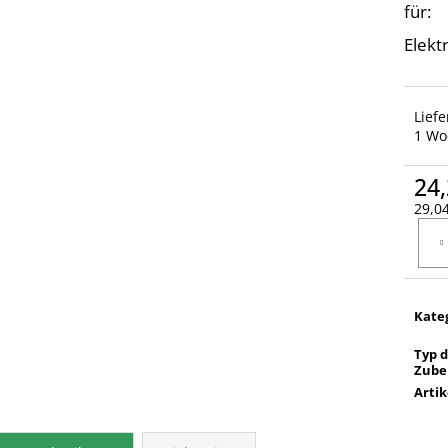
für:
Elekt
Lief
1 Wo
24,
29,04
Verka
Kate
Typ 
Zube
Arti