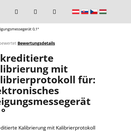
Suchen
Login
Warenkorb
Neigungsmessegerät 0,1°
bewertet
Bewertungsdetails
chnittliche
kreditierte
ktbewertung
librierung mit
librierprotokoll für:
n.
ektronisches
igungsmessegerät
1°
ditierte Kalibrierung mit Kalibrierprotokoll