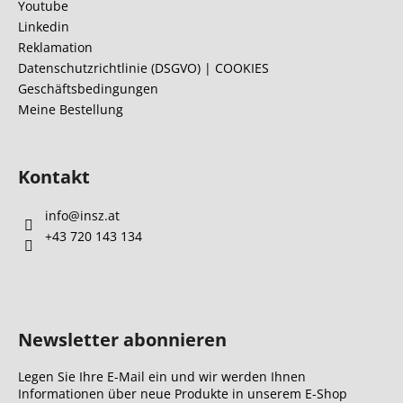
z
Youtube
e
Linkedin
i
Reklamation
l
Datenschutzrichtlinie (DSGVO) | COOKIES
Geschäftsbedingungen
e
Meine Bestellung
Kontakt
info
@
insz.at
+43 720 143 134
Newsletter abonnieren
Legen Sie Ihre E-Mail ein und wir werden Ihnen
Informationen über neue Produkte in unserem E-Shop