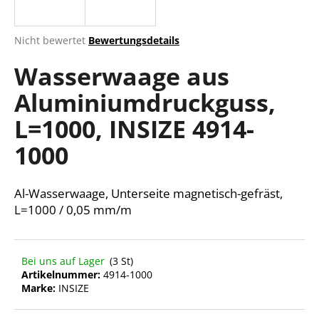
Die
Nicht bewertet
Bewertungsdetails
durchschnittliche
SUCHEN
Wasserwaage aus
Produktbewertung
ist
Aluminiumdruckguss,
0,0
von
W
L=1000, INSIZE 4914-
5
i
Sternen.
r
1000
e
m
Al-Wasserwaage, Unterseite magnetisch-gefräst,
p
f
L=1000 / 0,05 mm/m
e
h
l
Bei uns auf Lager
(3 St)
e
Artikelnummer:
4914-1000
n
Marke:
INSIZE