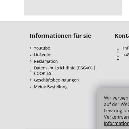
F
u
Informationen für sie
Kont
ß
z
Youtube
inf
e
Linkedin
+4
i
Reklamation
l
Datenschutzrichtlinie (DSGVO) |
COOKIES
e
Geschäftsbedingungen
Meine Bestellung
Wir verwen
auf der Web
Leistung un
Verkehrsan
Informatio