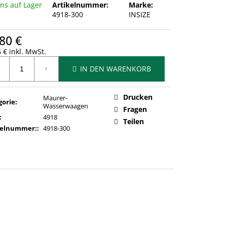
uns auf Lager
Artikelnummer:
Marke:
4918-300
INSIZE
80 €
 € inkl. MwSt.
ufspreis:
IN DEN WARENKORB
Drucken
Maurer-
gorie
:
Wasserwaagen
Fragen
:
4918
Teilen
kelnummer:
:
4918-300