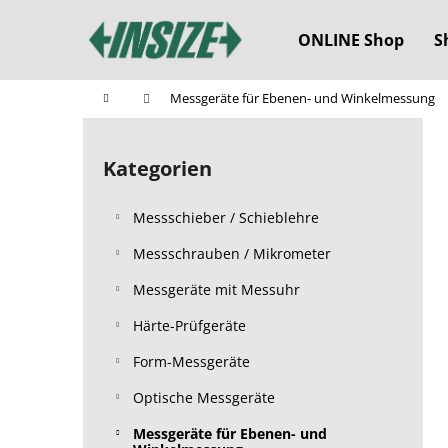
W
Zum
Inhalt
a
ONLINE Shop
S
springen
Zurück
Zurück
r
zum
zum
e
Startseite
Messgeräte für Ebenen- und Winkelmessung
n
Einkaufen
Einkaufen
S
k
e
o
Kategorien
Kategorien
i
überspringen
r
t
b
Messschieber / Schieblehre
e
n
Messschrauben / Mikrometer
l
Messgeräte mit Messuhr
e
Härte-Prüfgeräte
i
s
Form-Messgeräte
t
Optische Messgeräte
e
Messgeräte für Ebenen- und