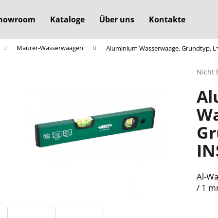
howroom
Kataloge
Über uns
Kontakte
Maurer-Wasserwaagen
Aluminium Wasserwaage, Grundtyp, L=
Was suchen Sie?
Die
Nicht 
durchs
Al
Produ
SUCHEN
ist
Wa
0,0
von
Gr
5
Wir empfehlen
Sterne
IN
Al-Wa
/ 1 