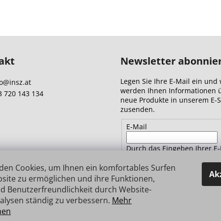
akt
Newsletter abonnie
Legen Sie Ihre E-Mail ein und 
o
@
insz.at
werden Ihnen Informationen 
3 720 143 134
neue Produkte in unserem E-
zusenden.
E-Mail
Durch das Eingeben Ihrer E-
Adresse stimmen Sie
den
Datenschutzbestimmungen 
den Cookies, um Ihnen ein komfortables Surfen
Ak
site zu ermöglichen und ihre Funktionen,
d Benutzerfreundlichkeit durch Website-
ANMELDEN
alysen ständig zu verbessern.
Mehr
nen