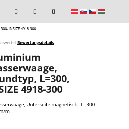
Suchen
Login
Warenkorb
300, INSIZE 4918-300
bewertet
Bewertungsdetails
chnittliche
uminium
ktbewertung
sserwaage,
undtyp, L=300,
n.
SIZE 4918-300
sserwaage, Unterseite magnetisch, L=300
mm/m