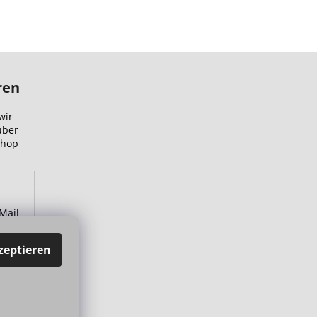
ren
wir
über
Shop
Mail-
zu.
zeptieren