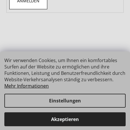
ANMELDEN
Wir verwenden Cookies, um Ihnen ein komfortables
Surfen auf der Website zu ermöglichen und ihre
Funktionen, Leistung und Benutzerfreundlichkeit durch
Website-Verkehrsanalysen ständig zu verbessern.
Mehr Informationen
Einstellungen
Erstellt von Shoptet
Copyright 2026
INSIZE | MESSTECHNIK
. Alle Rechte
Haben Sie Fragen? Wir stehen Ihnen gerne zur Verfügung →
Akzeptieren
vorbehalten.
schnelle Verbindung: info@insz.at