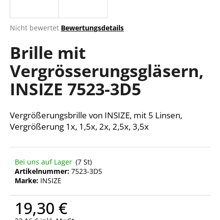
Die
Nicht bewertet
Bewertungsdetails
durchschnittliche
SUCHEN
Brille mit
Produktbewertung
ist
Vergrösserungsgläsern,
0,0
von
W
INSIZE 7523-3D5
5
i
Sternen.
r
e
Vergrößerungsbrille von INSIZE, mit 5 Linsen,
m
Vergrößerung 1x, 1,5x, 2x, 2,5x, 3,5x
p
f
e
Bei uns auf Lager
(7 St)
h
Artikelnummer:
7523-3D5
l
Marke:
INSIZE
e
n
19,30 €