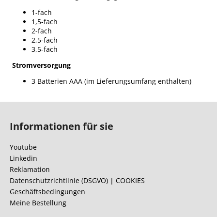
1-fach
1,5-fach
2-fach
2,5-fach
3,5-fach
Stromversorgung
3 Batterien AAA (im Lieferungsumfang enthalten)
F
u
Informationen für sie
ß
z
Youtube
e
Linkedin
i
Reklamation
l
Datenschutzrichtlinie (DSGVO) | COOKIES
Geschäftsbedingungen
e
Meine Bestellung