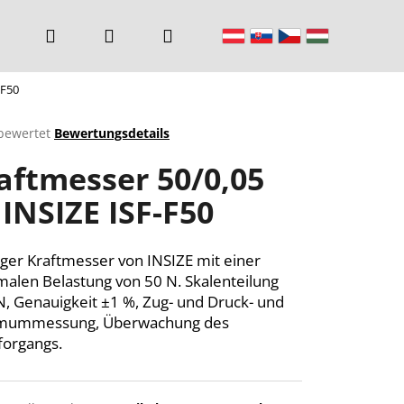
Suchen
Login
Warenkorb
-F50
bewertet
Bewertungsdetails
chnittliche
aftmesser 50/0,05
ktbewertung
 INSIZE ISF-F50
n.
ger Kraftmesser von INSIZE mit einer
alen Belastung von 50 N. Skalenteilung
N, Genauigkeit ±1 %, Zug- und Druck- und
mummessung, Überwachung des
organgs.