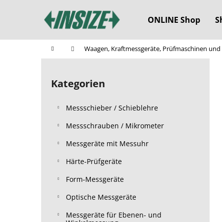
W
Zum
Inhalt
a
ONLINE Shop
S
springen
Zurück
Zurück
r
zum
zum
e
Startseite
Waagen, Kraftmessgeräte, Prüfmaschinen und
n
Einkaufen
Einkaufen
S
k
e
o
Kategorien
Kategorien
i
überspringen
r
t
b
Messschieber / Schieblehre
e
n
Messschrauben / Mikrometer
l
Messgeräte mit Messuhr
e
Härte-Prüfgeräte
i
s
Form-Messgeräte
t
Optische Messgeräte
e
Messgeräte für Ebenen- und