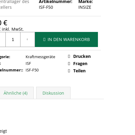
entrallager des
Artikelnummer:
Marke:
ellers
ISF-F50
INSIZE
0 €
 inkl. MwSt.
ufspreis:
IN DEN WARENKORB
Drucken
gorie
:
Kraftmessgeräte
:
ISF
Fragen
kelnummer:
:
ISF-F50
Teilen
Ähnliche (4)
Diskussion
eigt