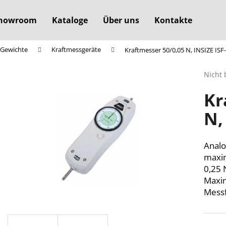
howroom
Kataloge
Über uns
Kontakte
 Gewichte
Kraftmessgeräte
Kraftmesser 50/0,05 N, INSIZE ISF
Was suchen Sie?
Die
Nicht 
durchs
Kr
Produ
SUCHEN
ist
N,
0,0
von
5
Wir empfehlen
Sterne
Analo
maxim
0,25 
Maxi
Messf