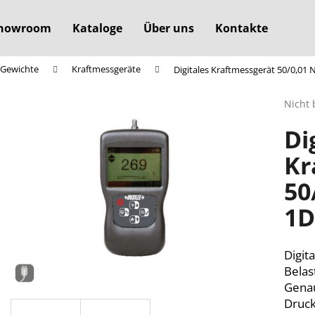
howroom
Kataloge
Über uns
Kontakte
 Gewichte
Kraftmessgeräte
Digitales Kraftmessgerät 50/0,01 
Was suchen Sie?
Die
Nicht 
durchs
Di
Produ
SUCHEN
ist
Kr
0,0
von
50
5
Wir empfehlen
Sterne
1D
Digit
Belas
Genau
Druck