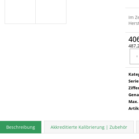
Im Z
Herst
40
487,2
Verka
Kate
Serie
Ziffe
Gena
Max.
Arti
Beschreibung
Akkreditierte Kalibrierung | Zubehör