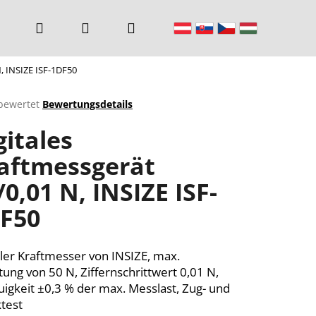
Suchen
Login
Warenkorb
N, INSIZE ISF-1DF50
bewertet
Bewertungsdetails
chnittliche
gitales
ktbewertung
aftmessgerät
/0,01 N, INSIZE ISF-
n.
F50
aler Kraftmesser von INSIZE, max.
tung von 50 N, Ziffernschrittwert 0,01 N,
igkeit ±0,3 % der max. Messlast, Zug- und
test