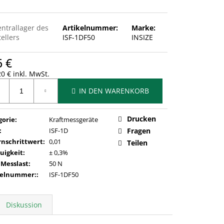
entrallager des
Artikelnummer:
Marke:
ellers
ISF-1DF50
INSIZE
6 €
0 € inkl. MwSt.
ufspreis:
IN DEN WARENKORB
Drucken
gorie
:
Kraftmessgeräte
:
ISF-1D
Fragen
rnschrittwert
:
0,01
Teilen
uigkeit
:
± 0,3%
 Messlast
:
50 N
kelnummer:
:
ISF-1DF50
Diskussion