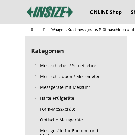
W
Zum
Inhalt
a
ONLINE Shop
S
springen
Zurück
Zurück
r
zum
zum
e
Startseite
Waagen, Kraftmessgeräte, Prüfmaschinen und
n
Einkaufen
Einkaufen
S
k
e
o
Kategorien
Kategorien
i
überspringen
r
t
b
Messschieber / Schieblehre
e
n
Messschrauben / Mikrometer
l
Messgeräte mit Messuhr
e
Härte-Prüfgeräte
i
s
Form-Messgeräte
t
Optische Messgeräte
e
Messgeräte für Ebenen- und