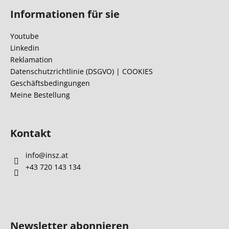
u
Informationen für sie
ß
z
Youtube
e
Linkedin
i
Reklamation
l
Datenschutzrichtlinie (DSGVO) | COOKIES
Geschäftsbedingungen
e
Meine Bestellung
Kontakt
info
@
insz.at
+43 720 143 134
Newsletter abonnieren