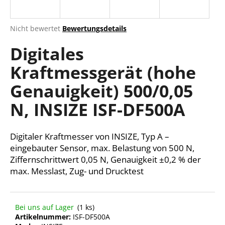
Die
Nicht bewertet
Bewertungsdetails
durchschnittliche
SUCHEN
Digitales
Produktbewertung
ist
Kraftmessgerät (hohe
0,0
von
W
Genauigkeit) 500/0,05
5
i
Sternen.
r
N, INSIZE ISF-DF500A
e
m
Digitaler Kraftmesser von INSIZE, Typ A –
p
f
eingebauter Sensor, max. Belastung von 500 N,
e
Ziffernschrittwert 0,05 N, Genauigkeit ±0,2 % der
h
max. Messlast, Zug- und Drucktest
l
e
n
Bei uns auf Lager
(1 ks)
Artikelnummer:
ISF-DF500A