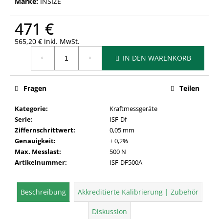
Marke:
INSIZE
471 €
565,20 € inkl. MwSt.
Verkaufspreis:
IN DEN WARENKORB
Fragen
Teilen
Kategorie
:
Kraftmessgeräte
Serie
:
ISF-Df
Ziffernschrittwert
:
0,05 mm
Genauigkeit
:
± 0,2%
Max. Messlast
:
500 N
Artikelnummer
:
ISF-DF500A
Beschreibung
Akkreditierte Kalibrierung | Zubehör
Diskussion