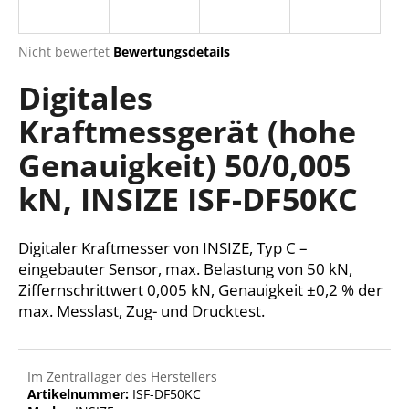
Die
Nicht bewertet
Bewertungsdetails
durchschnittliche
SUCHEN
Digitales
Produktbewertung
ist
Kraftmessgerät (hohe
0,0
von
W
Genauigkeit) 50/0,005
5
i
Sternen.
r
kN, INSIZE ISF-DF50KC
e
m
Digitaler Kraftmesser von INSIZE, Typ C –
p
f
eingebauter Sensor, max. Belastung von 50 kN,
e
Ziffernschrittwert 0,005 kN, Genauigkeit ±0,2 % der
h
max. Messlast, Zug- und Drucktest.
l
e
n
Im Zentrallager des Herstellers
Artikelnummer:
ISF-DF50KC