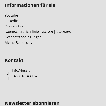
u
Informationen für sie
ß
z
Youtube
e
Linkedin
i
Reklamation
l
Datenschutzrichtlinie (DSGVO) | COOKIES
Geschäftsbedingungen
e
Meine Bestellung
Kontakt
info
@
insz.at
+43 720 143 134
Newsletter abonnieren