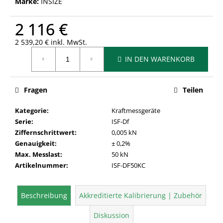
Marke:
INSIZE
2 116 €
2 539,20 € inkl. MwSt.
Verkaufspreis:
IN DEN WARENKORB
Fragen
Teilen
Kategorie
:
Kraftmessgeräte
Serie
:
ISF-Df
Ziffernschrittwert
:
0,005 kN
Genauigkeit
:
± 0,2%
Max. Messlast
:
50 kN
Artikelnummer
:
ISF-DF50KC
Beschreibung
Akkreditierte Kalibrierung | Zubehör
Diskussion