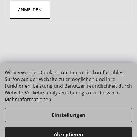
ANMELDEN
Wir verwenden Cookies, um Ihnen ein komfortables
Surfen auf der Website zu ermöglichen und ihre
Funktionen, Leistung und Benutzerfreundlichkeit durch
Website-Verkehrsanalysen ständig zu verbessern.
Mehr Informationen
Einstellungen
Erstellt von Shoptet
Copyright 2026
INSIZE | MESSTECHNIK
. Alle Rechte
Haben Sie Fragen? Wir stehen Ihnen gerne zur Verfügung →
Akzeptieren
vorbehalten.