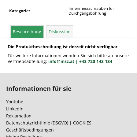
Innenmessschrauben für
Kategorie
:
Durchgangsbohrung
Beschreibung
Diskussion
Die Produktbeschreibung ist derzeit nicht verfügbar.
Für weitere Informationen wenden Sie sich bitte an unsere
Vertriebsabteilung:
info@insz.at
| +43 720 143 134
F
u
Informationen für sie
ß
z
Youtube
e
Linkedin
i
Reklamation
l
Datenschutzrichtlinie (DSGVO) | COOKIES
Geschäftsbedingungen
e
Meine Bestellung