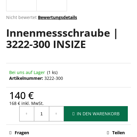
Die
Nicht bewertet
Bewertungsdetails
durchschnittliche
SUCHEN
Innenmessschraube |
Produktbewertung
ist
3222-300 INSIZE
0,0
von
W
5
i
Sternen.
r
e
Bei uns auf Lager
(1 ks)
m
Artikelnummer:
3222-300
p
f
140 €
e
h
168 € inkl. MwSt.
Verkaufspreis:
l
IN DEN WARENKORB
e
n
Fragen
Teilen