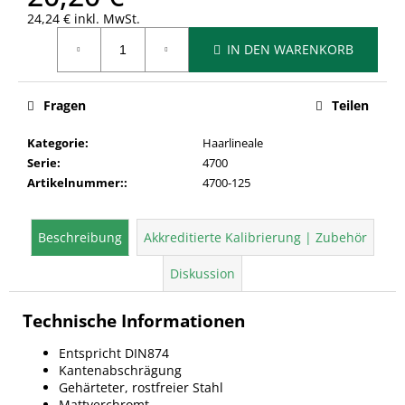
24,24 € inkl. MwSt.
Verkaufspreis:
IN DEN WARENKORB
Fragen
Teilen
Kategorie
:
Haarlineale
Serie
:
4700
Artikelnummer:
:
4700-125
Beschreibung
Akkreditierte Kalibrierung | Zubehör
Diskussion
Technische Informationen
Entspricht DIN874
Kantenabschrägung
Gehärteter, rostfreier Stahl
Mattverchromt