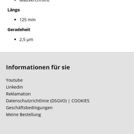
Länge
125 mm
Geradeheit
2,5 µm
F
u
Informationen für sie
ß
z
Youtube
e
Linkedin
i
Reklamation
l
Datenschutzrichtlinie (DSGVO) | COOKIES
Geschäftsbedingungen
e
Meine Bestellung