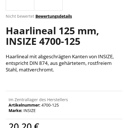
Die
Nicht bewertet
Bewertungsdetails
durchschnittliche
SUCHEN
Haarlineal 125 mm,
Produktbewertung
ist
INSIZE 4700-125
0,0
von
W
5
i
Sternen.
Haarlineal mit abgeschrägten Kanten von INSIZE,
r
entspricht DIN 874, aus gehärtetem, rostfreiem
e
Stahl, mattverchromt.
m
p
f
e
h
Im Zentrallager des Herstellers
l
Artikelnummer:
4700-125
e
Marke:
INSIZE
n
20,20 €