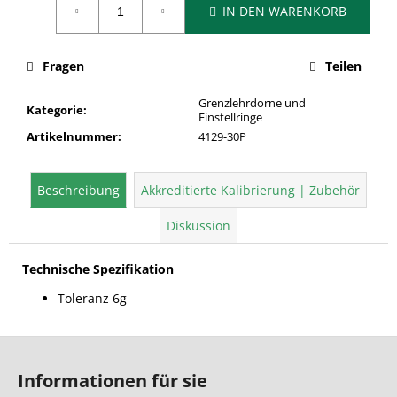
IN DEN WARENKORB
Fragen
Teilen
Grenzlehrdorne und
Kategorie
:
Einstellringe
Artikelnummer
:
4129-30P
Beschreibung
Akkreditierte Kalibrierung | Zubehör
Diskussion
Technische Spezifikation
Toleranz 6g
F
u
Informationen für sie
ß