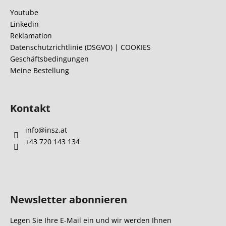
z
Youtube
e
Linkedin
i
Reklamation
l
Datenschutzrichtlinie (DSGVO) | COOKIES
Geschäftsbedingungen
e
Meine Bestellung
Kontakt
info
@
insz.at
+43 720 143 134
Newsletter abonnieren
Legen Sie Ihre E-Mail ein und wir werden Ihnen