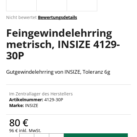
Die
Nicht bewertet
Bewertungsdetails
durchschnittliche
SUCHEN
Feingewindelehrring
Produktbewertung
ist
metrisch, INSIZE 4129-
0,0
von
W
30P
5
i
Sternen.
r
e
Gutgewindelehrring von INSIZE, Toleranz 6g
m
p
f
Im Zentrallager des Herstellers
e
Artikelnummer:
4129-30P
h
Marke:
INSIZE
l
e
80 €
n
96 € inkl. MwSt.
Verkaufspreis: