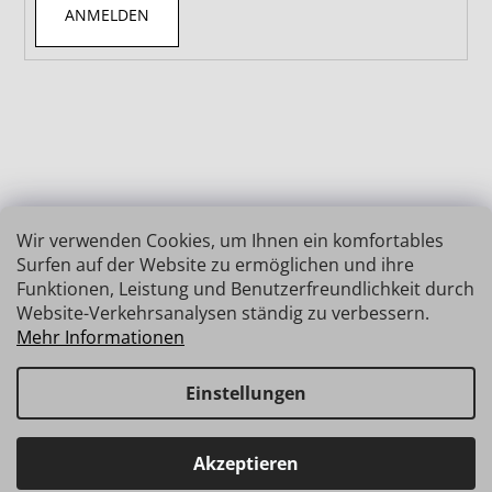
ANMELDEN
Wir verwenden Cookies, um Ihnen ein komfortables
Surfen auf der Website zu ermöglichen und ihre
Funktionen, Leistung und Benutzerfreundlichkeit durch
Website-Verkehrsanalysen ständig zu verbessern.
Mehr Informationen
Einstellungen
Erstellt von Shoptet
Copyright 2026
INSIZE | MESSTECHNIK
. Alle Rechte
Haben Sie Fragen? Wir stehen Ihnen gerne zur Verfügung →
Akzeptieren
vorbehalten.
schnelle Verbindung: info@insz.at