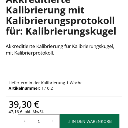
ist
Kalibrierung mit
0,0
von
Kalibrierungsprotokoll
5
SUCHEN
Sternen.
für: Kalibrierungskugel
Akkreditierte Kalibrierung für Kalibrierungskugel,
W
i
mit Kalibrierprotokoll.
r
e
m
p
Liefertermin der Kalibrierung 1 Woche
f
Artikelnummer:
1.10.2
e
h
39,30 €
l
e
47,16 € inkl. MwSt.
n
Verkaufspreis:
IN DEN WARENKORB