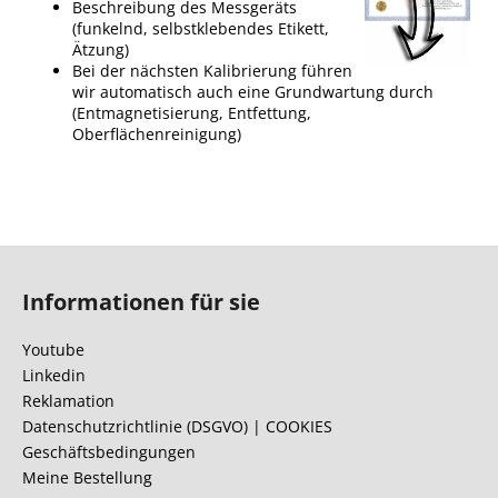
Beschreibung des Messgeräts
(funkelnd, selbstklebendes Etikett,
Ätzung)
Bei der nächsten Kalibrierung führen
wir automatisch auch eine Grundwartung durch
(Entmagnetisierung, Entfettung,
Oberflächenreinigung)
F
u
Informationen für sie
ß
z
Youtube
e
Linkedin
i
Reklamation
l
Datenschutzrichtlinie (DSGVO) | COOKIES
Geschäftsbedingungen
e
Meine Bestellung