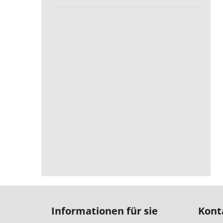
F
u
Informationen für sie
Kont
ß