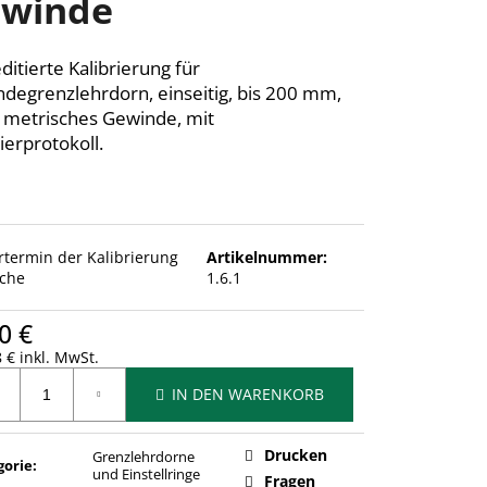
winde
ditierte Kalibrierung für
degrenzlehrdorn, einseitig, bis 200 mm,
 metrisches Gewinde, mit
ierprotokoll.
ertermin der Kalibrierung
Artikelnummer:
che
1.6.1
0 €
 € inkl. MwSt.
ufspreis:
IN DEN WARENKORB
Drucken
Grenzlehrdorne
gorie
:
und Einstellringe
Fragen