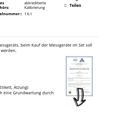
des
akkreditierte
Teilen
hörs
:
Kalibrierung
kelnummer:
:
1.6.1
 Messgeräts, beim Kauf der Messgeräte im Set soll
t werden.
tikett, Ätzung)
uch eine Grundwartung durch