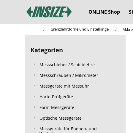
W
Zum
Inhalt
a
ONLINE Shop
S
springen
Zurück
Zurück
r
zum
zum
e
Startseite
Grenzlehrdorne und Einstellringe
Akkre
n
Einkaufen
Einkaufen
S
k
e
o
Kategorien
Kategorien
i
überspringen
r
t
b
Messschieber / Schieblehre
e
n
Messschrauben / Mikrometer
l
Messgeräte mit Messuhr
e
Härte-Prüfgeräte
i
s
Form-Messgeräte
t
Optische Messgeräte
e
Messgeräte für Ebenen- und