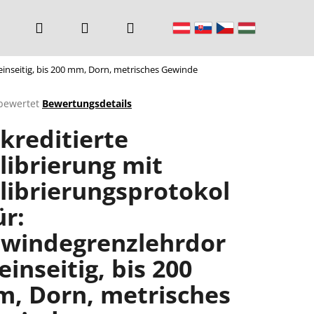
Suchen
Login
Warenkorb
 einseitig, bis 200 mm, Dorn, metrisches Gewinde
bewertet
Bewertungsdetails
chnittliche
kreditierte
ktbewertung
librierung mit
librierungsprotokol
n.
ür:
windegrenzlehrdor
 einseitig, bis 200
, Dorn, metrisches