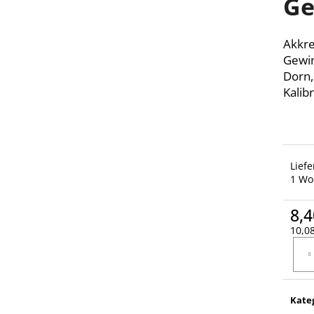
Ge
Akkre
Gewin
Dorn,
Kalibr
Lief
1 Wo
8,4
10,08
Verka
Kate