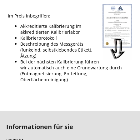
Im Preis inbegriffen:
Akkreditierte Kalibrierung im
akkreditierten Kalibrierlabor
Kalibrierprotokoll
Beschreibung des Messgeräts
(funkelnd, selbstklebendes Etikett,
Ätzung)
Bei der nächsten Kalibrierung führen
wir automatisch auch eine Grundwartung durch
(Entmagnetisierung, Entfettung,
Oberflächenreinigung)
F
u
Informationen für sie
ß
z