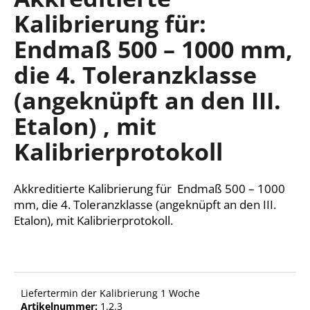
ist
Kalibrierung für:
0,0
von
Endmaß 500 – 1000 mm,
5
SUCHEN
Sternen.
die 4. Toleranzklasse
(angeknüpft an den III.
W
Etalon) , mit
i
r
Kalibrierprotokoll
e
m
p
Akkreditierte Kalibrierung für Endmaß 500 – 1000
f
mm, die 4. Toleranzklasse (angeknüpft an den III.
e
Etalon), mit Kalibrierprotokoll.
h
l
e
n
Liefertermin der Kalibrierung 1 Woche
Artikelnummer:
1.2.3