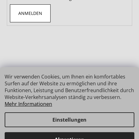
ANMELDEN
Wir verwenden Cookies, um Ihnen ein komfortables
Surfen auf der Website zu ermöglichen und ihre
Funktionen, Leistung und Benutzerfreundlichkeit durch
Website-Verkehrsanalysen ständig zu verbessern.
Mehr Informationen
Einstellungen
Erstellt von Shoptet
Copyright 2026
INSIZE | MESSTECHNIK
. Alle Rechte
Haben Sie Fragen? Wir stehen Ihnen gerne zur Verfügung →