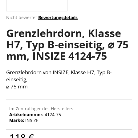
Die
Nicht bewertet
Bewertungsdetails
durchschnittliche
SUCHEN
Grenzlehrdorn, Klasse
Produktbewertung
ist
H7, Typ B-einseitig, ⌀ 75
0,0
von
W
mm, INSIZE 4124-75
5
i
Sternen.
r
e
Grenzlehrdorn von INSIZE, Klasse H7, Typ B-
m
einseitig,
p
⌀ 75 mm
f
e
h
Im Zentrallager des Herstellers
l
Artikelnummer:
4124-75
e
Marke:
INSIZE
n
118 €