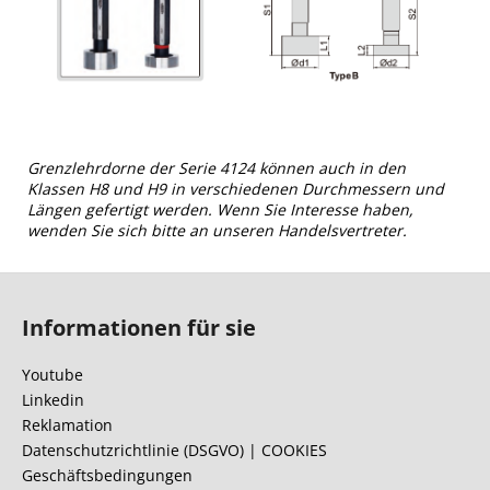
Grenzlehrdorne der Serie 4124 können auch in den
Klassen H8 und H9 in verschiedenen Durchmessern und
Längen gefertigt werden. Wenn Sie Interesse haben,
wenden Sie sich bitte an unseren Handelsvertreter.
F
u
Informationen für sie
ß
z
Youtube
e
Linkedin
i
Reklamation
l
Datenschutzrichtlinie (DSGVO) | COOKIES
Geschäftsbedingungen
e