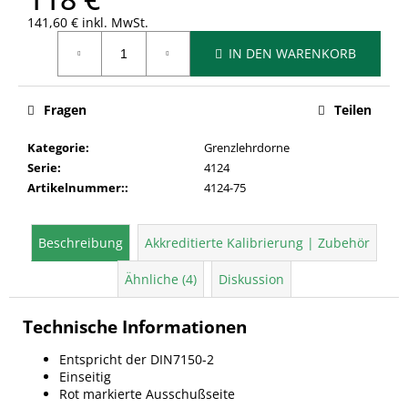
141,60 € inkl. MwSt.
Verkaufspreis:
IN DEN WARENKORB
Fragen
Teilen
Kategorie
:
Grenzlehrdorne
Serie
:
4124
Artikelnummer:
:
4124-75
Beschreibung
Akkreditierte Kalibrierung | Zubehör
Ähnliche (4)
Diskussion
Technische Informationen
Entspricht der DIN7150-2
Einseitig
Rot markierte Ausschußseite