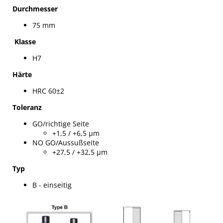
Durchmesser
75 mm
Klasse
H7
Härte
HRC 60±2
Toleranz
GO/richtige Seite
+1,5 / +6,5 µm
NO GO/Aussußseite
+27,5 / +32,5 µm
Typ
B - einseitig