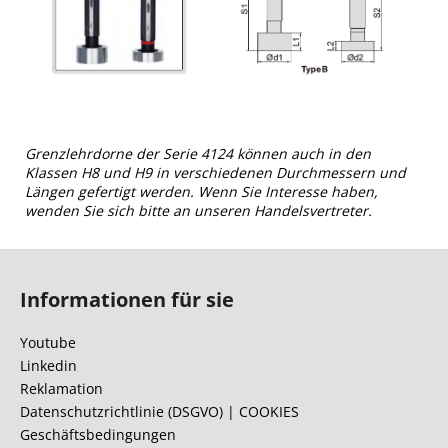
Grenzlehrdorne der Serie 4124 können auch in den
Klassen H8 und H9 in verschiedenen Durchmessern und
Längen gefertigt werden. Wenn Sie Interesse haben,
wenden Sie sich bitte an unseren Handelsvertreter.
F
u
Informationen für sie
ß
z
Youtube
e
Linkedin
i
Reklamation
l
Datenschutzrichtlinie (DSGVO) | COOKIES
Geschäftsbedingungen
e