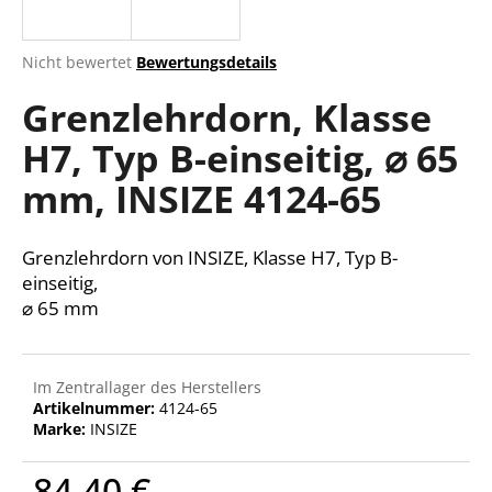
Die
Nicht bewertet
Bewertungsdetails
durchschnittliche
SUCHEN
Grenzlehrdorn, Klasse
Produktbewertung
ist
H7, Typ B-einseitig, ⌀ 65
0,0
von
W
mm, INSIZE 4124-65
5
i
Sternen.
r
e
Grenzlehrdorn von INSIZE, Klasse H7, Typ B-
m
einseitig,
p
⌀ 65 mm
f
e
h
Im Zentrallager des Herstellers
l
Artikelnummer:
4124-65
e
Marke:
INSIZE
n
84,40 €