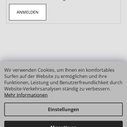
ANMELDEN
Wir verwenden Cookies, um Ihnen ein komfortables
Surfen auf der Website zu ermöglichen und ihre
Funktionen, Leistung und Benutzerfreundlichkeit durch
Website-Verkehrsanalysen ständig zu verbessern.
Mehr Informationen
Einstellungen
Erstellt von Shoptet
Copyright 2026
INSIZE | MESSTECHNIK
. Alle Rechte
Haben Sie Fragen? Wir stehen Ihnen gerne zur Verfügung →