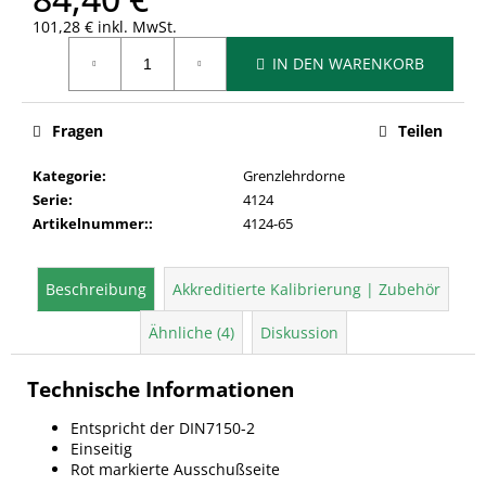
101,28 € inkl. MwSt.
Verkaufspreis:
IN DEN WARENKORB
Fragen
Teilen
Kategorie
:
Grenzlehrdorne
Serie
:
4124
Artikelnummer:
:
4124-65
Beschreibung
Akkreditierte Kalibrierung | Zubehör
Ähnliche (4)
Diskussion
Technische Informationen
Entspricht der DIN7150-2
Einseitig
Rot markierte Ausschußseite