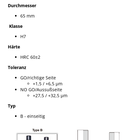
Durchmesser
65 mm
Klasse
H7
Härte
HRC 60±2
Toleranz
GO/richtige Seite
+1,5 / +6,5 µm
NO GO/Aussußseite
+27,5 / +32,5 µm
Typ
B - einseitig