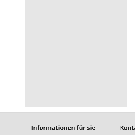
F
u
Informationen für sie
Kont
ß