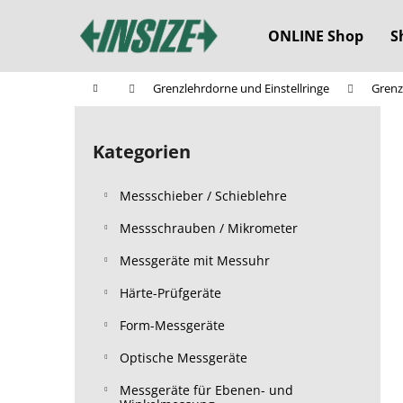
W
Zum
Inhalt
a
ONLINE Shop
S
springen
Zurück
Zurück
r
zum
zum
e
Startseite
Grenzlehrdorne und Einstellringe
Grenz
n
Einkaufen
Einkaufen
S
k
e
o
Kategorien
Kategorien
i
überspringen
r
t
b
Messschieber / Schieblehre
e
n
Messschrauben / Mikrometer
l
Messgeräte mit Messuhr
e
Härte-Prüfgeräte
i
s
Form-Messgeräte
t
Optische Messgeräte
e
Messgeräte für Ebenen- und