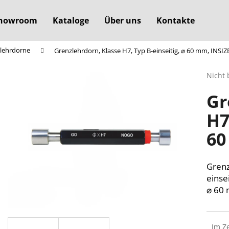
howroom
Kataloge
Über uns
Kontakte
lehrdorne
Grenzlehrdorn, Klasse H7, Typ B-einseitig, ⌀ 60 mm, INSIZ
Was suchen Sie?
Die
Nicht 
durchs
Gr
Produ
SUCHEN
ist
H7
0,0
von
60
5
Wir empfehlen
Sterne
Grenz
einsei
⌀ 60
Im Z