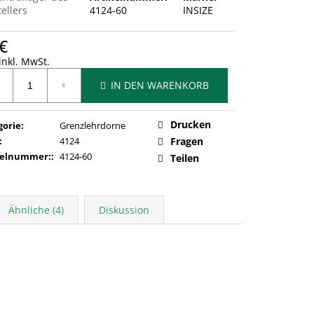
ellers
4124-60
INSIZE
€
inkl. MwSt.
ufspreis:
IN DEN WARENKORB
Drucken
gorie
:
Grenzlehrdorne
:
4124
Fragen
kelnummer:
:
4124-60
Teilen
Ähnliche (4)
Diskussion