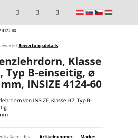
Suchen
Login
Warenkorb
E 4124-60
bewertet
Bewertungsdetails
chnittliche
enzlehrdorn, Klasse
ktbewertung
, Typ B-einseitig, ⌀
 mm, INSIZE 4124-60
n.
lehrdorn von INSIZE, Klasse H7, Typ B-
tig,
 mm
entrallager des
Artikelnummer:
Marke: