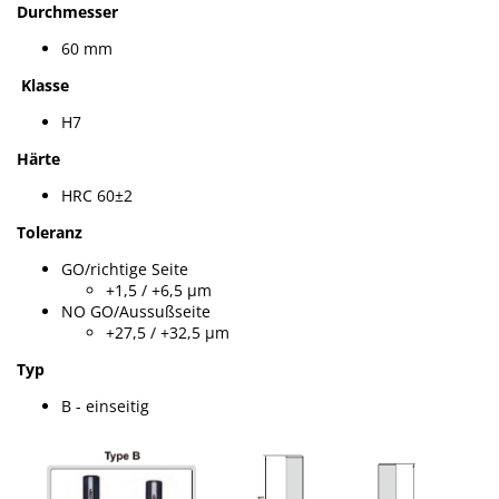
Durchmesser
60 mm
Klasse
H7
Härte
HRC 60±2
Toleranz
GO/richtige Seite
+1,5 / +6,5 µm
NO GO/Aussußseite
+27,5 / +32,5 µm
Typ
B - einseitig