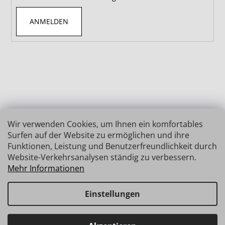
ANMELDEN
Wir verwenden Cookies, um Ihnen ein komfortables
Surfen auf der Website zu ermöglichen und ihre
Funktionen, Leistung und Benutzerfreundlichkeit durch
Website-Verkehrsanalysen ständig zu verbessern.
Mehr Informationen
Einstellungen
Erstellt von Shoptet
Copyright 2026
INSIZE | MESSTECHNIK
. Alle Rechte
Haben Sie Fragen? Wir stehen Ihnen gerne zur Verfügung →