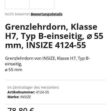
Die
Nicht bewertet
Bewertungsdetails
durchschnittliche
SUCHEN
Grenzlehrdorn, Klasse
Produktbewertung
ist
H7, Typ B-einseitig, ⌀ 55
0,0
von
W
mm, INSIZE 4124-55
5
i
Sternen.
r
e
Grenzlehrdorn von INSIZE, Klasse H7, Typ B-
m
einseitig,
p
⌀ 55 mm
f
e
h
Im Zentrallager des Herstellers
l
Artikelnummer:
4124-55
e
Marke:
INSIZE
n
78,80 €