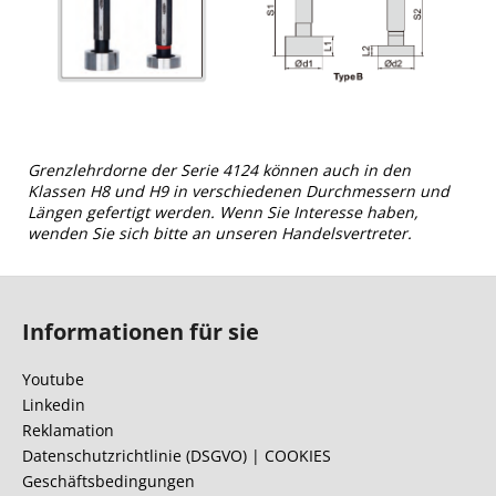
Grenzlehrdorne der Serie 4124 können auch in den
Klassen H8 und H9 in verschiedenen Durchmessern und
Längen gefertigt werden. Wenn Sie Interesse haben,
wenden Sie sich bitte an unseren Handelsvertreter.
F
u
Informationen für sie
ß
z
Youtube
e
Linkedin
i
Reklamation
l
Datenschutzrichtlinie (DSGVO) | COOKIES
Geschäftsbedingungen
e