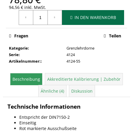
94,56 € inkl. MwSt.
Verkaufspreis:
IN DEN WARENKORB
Fragen
Teilen
Kategorie
:
Grenzlehrdorne
Serie
:
4124
Artikelnummer:
:
4124-55
Beschreibung
Akkreditierte Kalibrierung | Zubehör
Ähnliche (4)
Diskussion
Technische Informationen
Entspricht der DIN7150-2
Einseitig
Rot markierte Ausschußseite