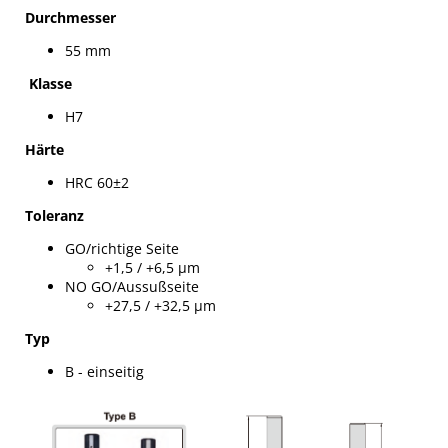
Durchmesser
55 mm
Klasse
H7
Härte
HRC 60±2
Toleranz
GO/richtige Seite
+1,5 / +6,5 µm
NO GO/Aussußseite
+27,5 / +32,5 µm
Typ
B - einseitig